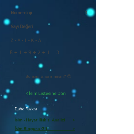
Numeroloji
3
Sayı Değeri
Z - A - I - K - A
8 + 1 + 9 + 2 + 1 = 3
Bu ismi önerir misin? 😊
< İsim Listesine Dön
Daha Fazlası
İsim - Hayat İlişkisi Analizi >
İsim Bloguna Git >