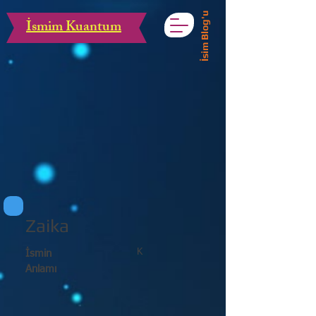
İsim Blog'u
İsmim Kuantum
Zaika
K
İsmin
Anlamı