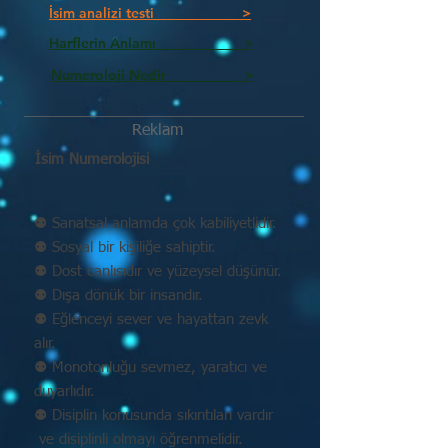
İsim analizi testi >
Harflerin Anlamı >
Numeroloji Nedir_________ >
Reklam
İsim Numerolojisi
⚉ Sanatsal anlamda çok kabiliyetlidir.
⚉ Sosyal bir kişiliğe sahiptir.
⚉ Dost canlısıdır ve yüzeysel düşünür.
⚉ Dışa dönük bir insandır.
⚉ Eğlenceyi sever ve hayattan zevk
alır.
⚉ Monotonluğu sevmez, yaratıcı ve
duyarlıdır.
⚉ Disiplin konusunda sıkıntıları vardır
ve disiplinli olmayı öğrenmelidir.