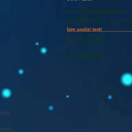
İsim - Hayat İlişkisi Analizi
İsim Bloguna Git
İsim analizi testi
Harflerin Anlam
>
Numeroloji Nedir_________
lidir.
üşünür.