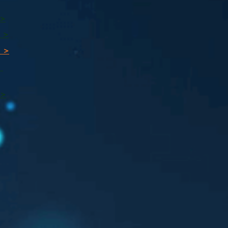
 >
 >
 >
ı
 >