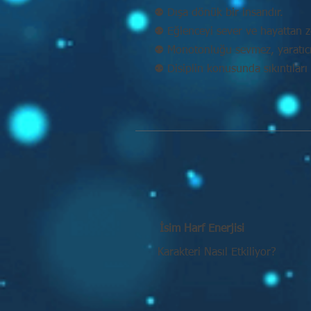
⚉ Dışa dönük bir insandır.
⚉ Eğlenceyi sever ve hayattan ze
⚉ Monotonluğu sevmez, yaratıcı 
⚉ Disiplin konusunda sıkıntıları 
İsim Harf Enerjisi
Karakteri Nasıl Etkiliyor?