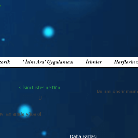
e
torik
' İsim Ara' Uygulaması
İsimler
Harflerin 
< İsim Listesine Dön
Bu ismi önerir misin
U
evi anlamda yüce ol
Daha Fazlası