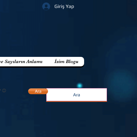
Giriş Yap
ve Sayıların Anlamı
İsim Blogu
? 😊
Ara