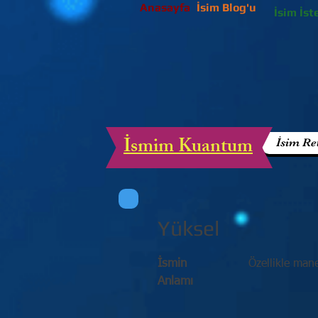
Anasayfa
İsim Blog'u
İsim İst
İsmim Kuantum
İsim Re
Yüksel
İsmin
Özellikle man
Anlamı