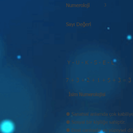
3
Numeroloji
Sayı Değeri
Y - U - K - S - E - L
7 + 3 + 2 + 1 + 5 + 3 = 3
İsim Numerolojisi
⚉ Sanatsal anlamda çok kabiliyet
⚉ Sosyal bir kişiliğe sahiptir.
⚉ Dost canlısıdır ve yüzeysel d