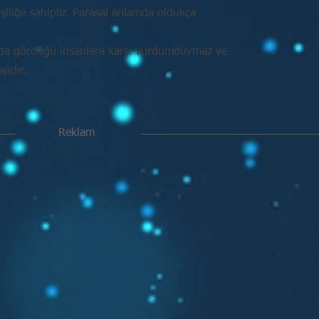
işiliğe sahiptir. Parasal anlamda oldukça
nda gördüğü insanlara karşı vurdumduymaz ve
ıdır.
Reklam