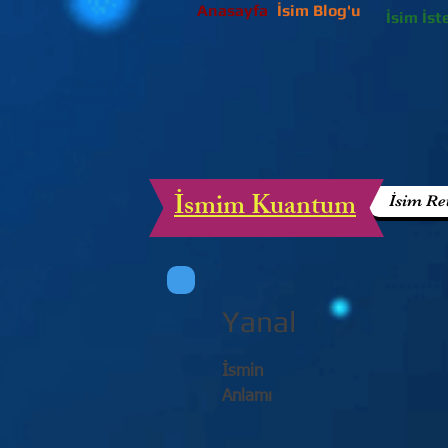
Anasayfa
İsim Blog'u
İsim İst
İsmim Kuantum
İsim Re
Yanal
İsmin
Anlamı