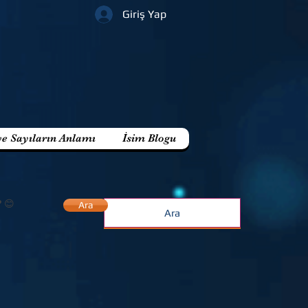
Giriş Yap
ve Sayıların Anlamı
İsim Blogu
? 😊
Ara