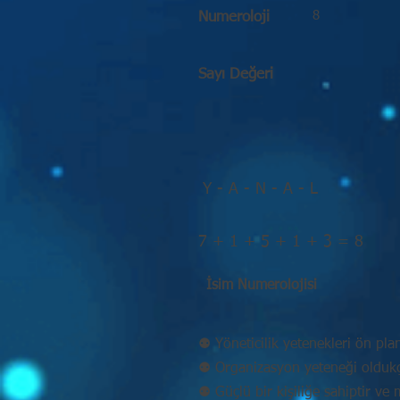
8
Numeroloji
Sayı Değeri
Y - A - N - A - L
7 + 1 + 5 + 1 + 3 = 8
İsim Numerolojisi
⚉ Yöneticilik yetenekleri ön pla
⚉ Organizasyon yeteneği oldukç
⚉ Güçlü bir kişiliğe sahiptir v