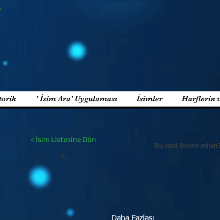
e
torik
' İsim Ara' Uygulaması
İsimler
Harflerin 
< İsim Listesine Dön
Bu ismi önerir misin
E
Daha Fazlası