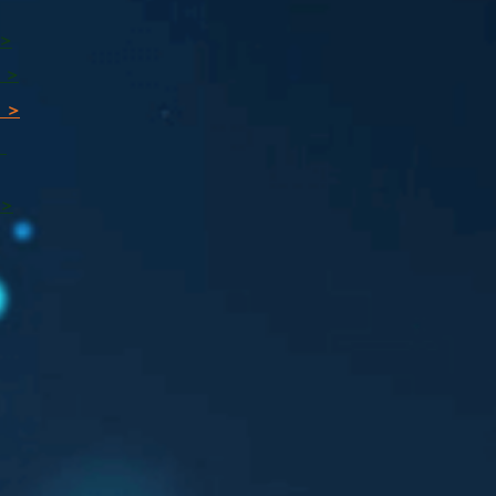
 >
 >
 >
ı
 >