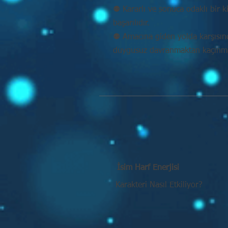
⚉ Kararlı ve sonuca odaklı bir k
başarılıdır.
⚉ Amacına giden yolda karşısı
duygusuz davranmaktan kaçınmal
İsim Harf Enerjisi
Karakteri Nasıl Etkiliyor?