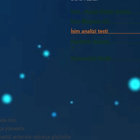
İsim - Hayat İlişkisi Analizi
İsim Bloguna Git
İsim analizi testi
Harflerin Anlam
>
Numeroloji Nedir_________
nda olur.
a yüksektir.
e maddi anlamda oldukça güçlüdür.