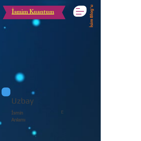
İsim Blog'u
İsmim Kuantum
Uzbay
E
İsmin
Anlamı