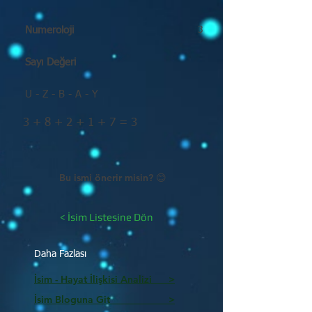
Numeroloji
3
Sayı Değeri
U - Z - B - A - Y
3 + 8 + 2 + 1 + 7 = 3
Bu ismi önerir misin? 😊
< İsim Listesine Dön
Daha Fazlası
İsim - Hayat İlişkisi Analizi >
İsim Bloguna Git >