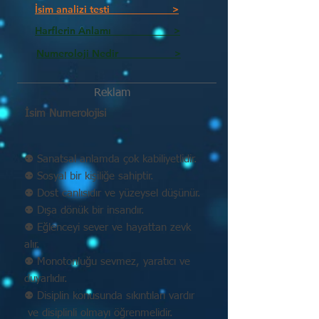
İsim analizi testi >
Harflerin Anlamı >
Numeroloji Nedir_________ >
Reklam
İsim Numerolojisi
⚉ Sanatsal anlamda çok kabiliyetlidir.
⚉ Sosyal bir kişiliğe sahiptir.
⚉ Dost canlısıdır ve yüzeysel düşünür.
⚉ Dışa dönük bir insandır.
⚉ Eğlenceyi sever ve hayattan zevk
alır.
⚉ Monotonluğu sevmez, yaratıcı ve
duyarlıdır.
⚉ Disiplin konusunda sıkıntıları vardır
ve disiplinli olmayı öğrenmelidir.