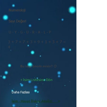
Numeroloji
4
Sayı Değeri
U - Y - G - U - R - A - L - P
3 + 7 + 7 + 3 + 9 + 1 + 3 + 7 =
4
Bu ismi önerir misin? 😊
< İsim Listesine Dön
Daha Fazlası
İsim - Hayat İlişkisi Analizi >