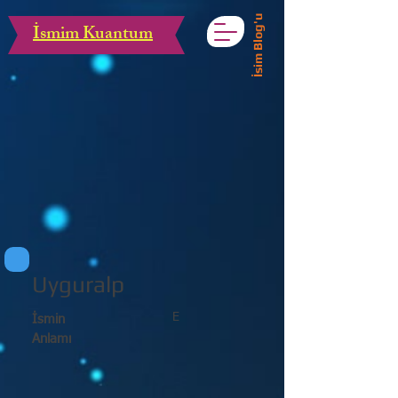
İsim Blog'u
İsmim Kuantum
Uyguralp
E
İsmin
Anlamı