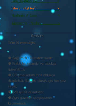
İsim Bloguna Git >
İsim analizi testi >
Harflerin Anlamı >
Numeroloji Nedir_________ >
Reklam
İsim Numerolojisi
⚉ Sağlam bir karakteri vardır.
⚉ Pratik bir insandır ve oldukça
güvenilirdir.
⚉ Çalışma konusunda oldukça
disiplinlidir. Başarılı olmak için her şeyi
yapar.
⚉ Çok iyi bir arkadaştır.
⚉ Aşırı güvenlik duygusunun
kaçınmalıdır.'