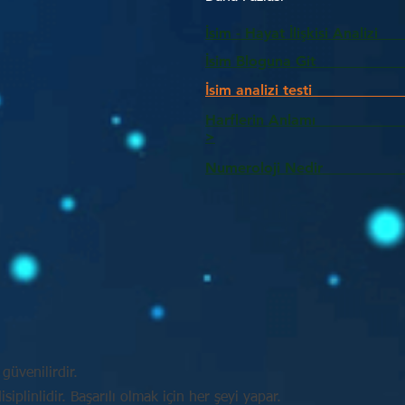
İsim - Hayat İlişkisi Analizi
İsim Bloguna Git
İsim analizi testi
Harflerin Anlam
>
Numeroloji Nedir_________
güvenilirdir.
plinlidir. Başarılı olmak için her şeyi yapar.