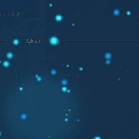
ınmalıdır.'
Reklam