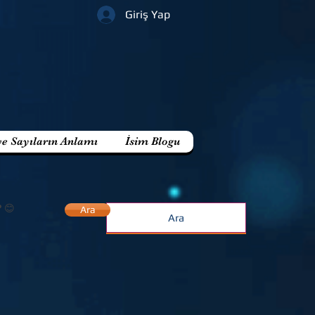
Giriş Yap
ve Sayıların Anlamı
İsim Blogu
? 😊
Ara