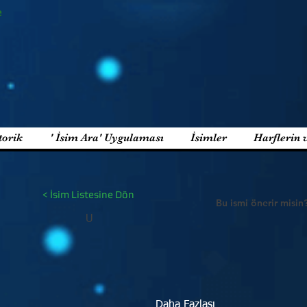
e
torik
' İsim Ara' Uygulaması
İsimler
Harflerin 
< İsim Listesine Dön
Bu ismi önerir misin
U
Daha Fazlası