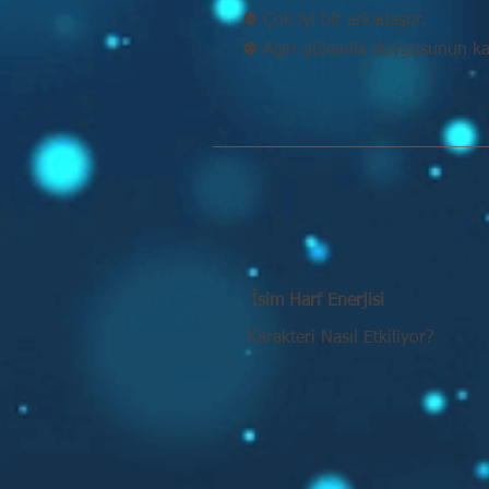
⚉ Çok iyi bir arkadaştır.
⚉ Aşırı güvenlik duygusunun kaç
İsim Harf Enerjisi
Karakteri Nasıl Etkiliyor?