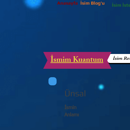
Anasayfa
İsim Blog'u
İsim İst
İsmim Kuantum
İsim Re
Ünsal
İsmin
Anlamı