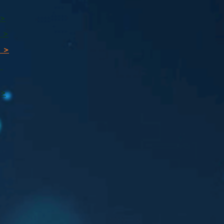
 >
 >
 >
ı
 >