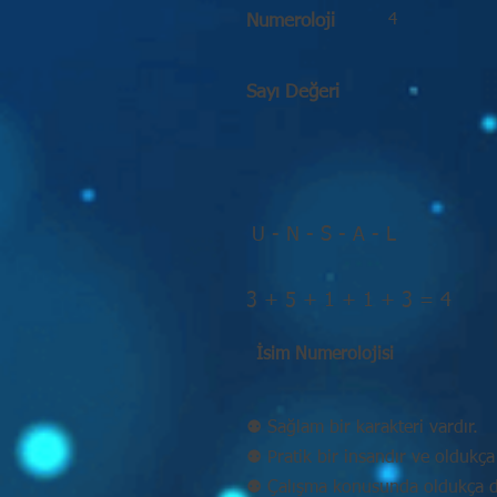
4
Numeroloji
Sayı Değeri
U - N - S - A - L
3 + 5 + 1 + 1 + 3 = 4
İsim Numerolojisi
⚉ Sağlam bir karakteri vardır.
⚉ Pratik bir insandır ve oldukça 
⚉ Çalışma konusunda oldukça disi