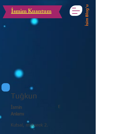
İsim Blog'u
İsmim Kuantum
Tuğkun
E
İsmin
Anlamı
Kutsal, mübarek 2.