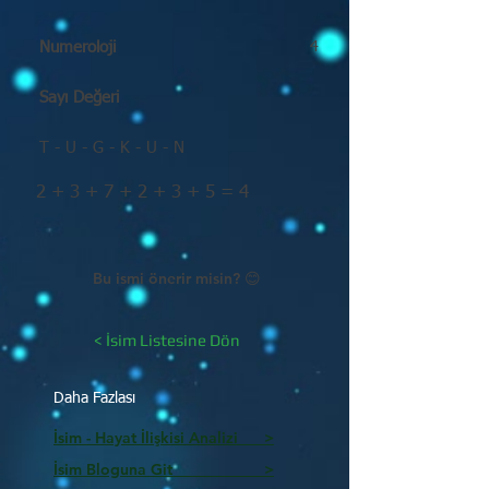
Numeroloji
4
Sayı Değeri
T - U - G - K - U - N
2 + 3 + 7 + 2 + 3 + 5 = 4
Bu ismi önerir misin? 😊
< İsim Listesine Dön
Daha Fazlası
İsim - Hayat İlişkisi Analizi >
İsim Bloguna Git >