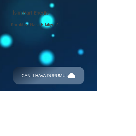
İsim Harf Enerjisi
Karakteri Nasıl Etkiliyor?
CANLI HAVA DURUMU