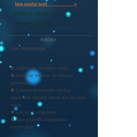
İsim analizi testi >
Harflerin Anlamı >
Numeroloji Nedir_________ >
Reklam
İsim Numerolojisi
⚉ Sağlam bir karakteri vardır.
⚉ Pratik bir insandır ve oldukça
güvenilirdir.
⚉ Çalışma konusunda oldukça
disiplinlidir. Başarılı olmak için her şeyi
yapar.
⚉ Çok iyi bir arkadaştır.
⚉ Aşırı güvenlik duygusunun
kaçınmalıdır.'