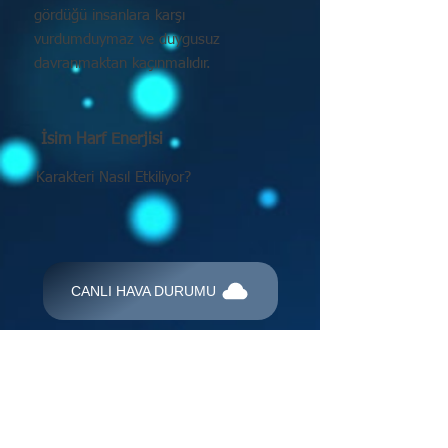
gördüğü insanlara karşı
vurdumduymaz ve duygusuz
davranmaktan kaçınmalıdır.
İsim Harf Enerjisi
Karakteri Nasıl Etkiliyor?
CANLI HAVA DURUMU