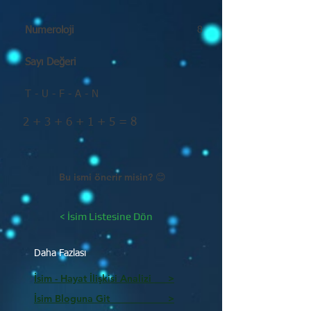
Numeroloji
8
Sayı Değeri
T - U - F - A - N
2 + 3 + 6 + 1 + 5 = 8
Bu ismi önerir misin? 😊
< İsim Listesine Dön
Daha Fazlası
İsim - Hayat İlişkisi Analizi >
İsim Bloguna Git >