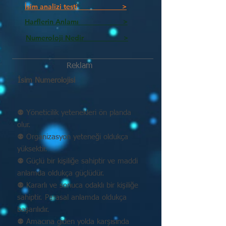
İsim analizi testi >
Harflerin Anlamı >
Numeroloji Nedir_________ >
Reklam
İsim Numerolojisi
⚉ Yöneticilik yetenekleri ön planda
olur.
⚉ Organizasyon yeteneği oldukça
yüksektir.
⚉ Güçlü bir kişiliğe sahiptir ve maddi
anlamda oldukça güçlüdür.
⚉ Kararlı ve sonuca odaklı bir kişiliğe
sahiptir. Parasal anlamda oldukça
başarılıdır.
⚉ Amacına giden yolda karşısında