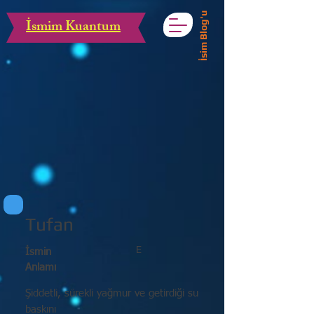
İsim Blog'u
İsmim Kuantum
Tufan
E
İsmin
Anlamı
Şiddetli, sürekli yağmur ve getirdiği su
baskını