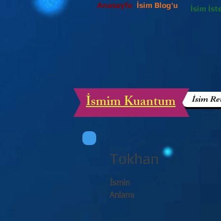
Anasayfa
İsim Blog'u
İsim İst
İsmim Kuantum
İsim Re
Tokhan
İsmin
Anlamı