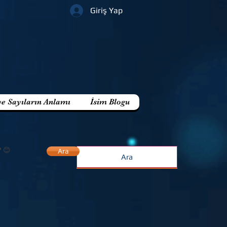
Giriş Yap
ve Sayıların Anlamı
İsim Blogu
? 😊
Ara