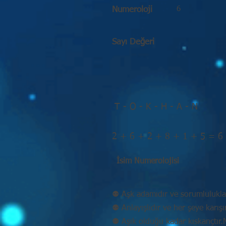
6
Numeroloji
Sayı Değeri
T - O - K - H - A - N
2 + 6 + 2 + 8 + 1 + 5 = 6
İsim Numerolojisi
⚉ Aşk adamıdır ve sorumluluklar
⚉ Anlayışlıdır ve her şeye karışır
⚉ Aşık olduğu kadar kıskançtır.Mu