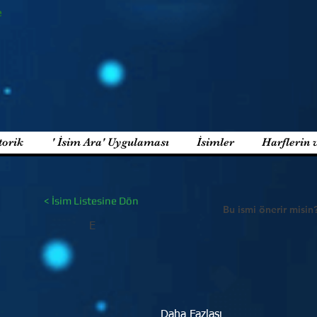
e
torik
' İsim Ara' Uygulaması
İsimler
Harflerin 
< İsim Listesine Dön
Bu ismi önerir misin
E
Daha Fazlası