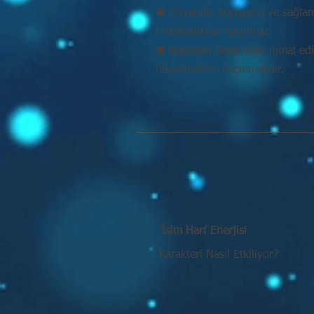
⚉ Güvenilir, koruyucu ve sağlam k
Fedakarlıktan kaçınmaz.
⚉ Başkaları tarafından ihmal ed
hissetmekten kaçınmalıdır.
İsim Harf Enerjisi
Karakteri Nasıl Etkiliyor?