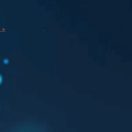
 >
 >
 >
ı
 >