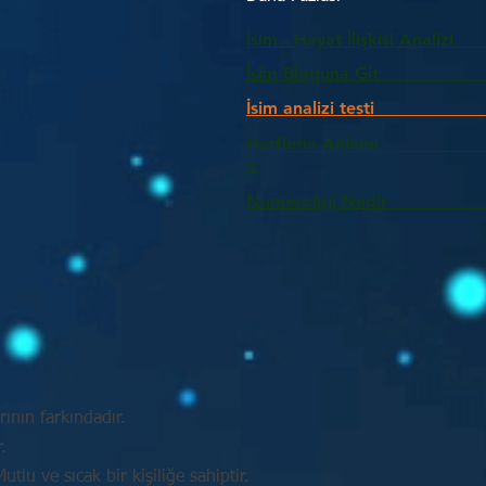
İsim - Hayat İlişkisi Analizi
İsim Bloguna Git
İsim analizi testi
Harflerin Anlam
>
Numeroloji Nedir_________
ının farkındadır.
.
tlu ve sıcak bir kişiliğe sahiptir.