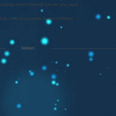
işiliğe sahiptir.Sevdiği için her şeyi yapar.
ilmiş olma duygusunda ve aşırı kötümser
Reklam