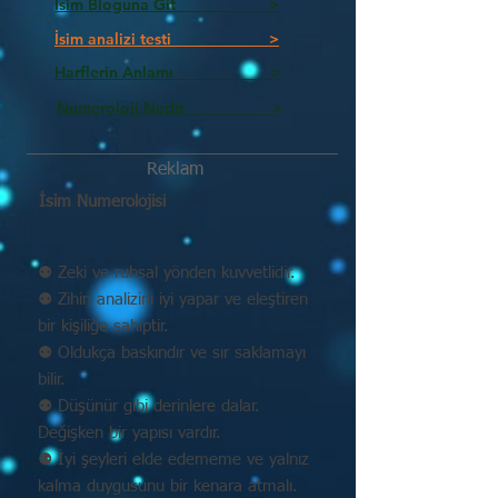
İsim Bloguna Git >
İsim analizi testi >
Harflerin Anlamı >
Numeroloji Nedir_________ >
Reklam
İsim Numerolojisi
⚉ Zeki ve ruhsal yönden kuvvetlidir.
⚉ Zihin analizini iyi yapar ve eleştiren
bir kişiliğe sahiptir.
⚉ Oldukça baskındır ve sır saklamayı
bilir.
⚉ Düşünür gibi derinlere dalar.
Değişken bir yapısı vardır.
⚉ İyi şeyleri elde edememe ve yalnız
kalma duygusunu bir kenara atmalı.