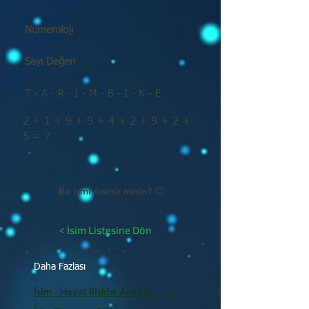
Numeroloji
7
Sayı Değeri
T - A - R - I - M - B - I - K - E
2 + 1 + 9 + 9 + 4 + 2 + 9 + 2 +
5 = 7
Bu ismi önerir misin? 😊
< İsim Listesine Dön
Daha Fazlası
İsim - Hayat İlişkisi Analizi >