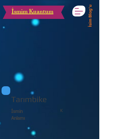
İsim Blog'u
İsmim Kuantum
Tarımbike
K
İsmin
Anlamı