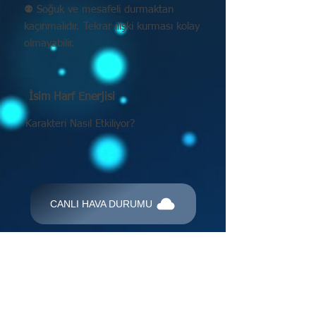
⚉ Soğuk ve mesafeli durmaktan
kaçınmalıdır. Tekrar ilişki kurması kolay
olmayabilir.
İsim Harf Enerjisi
Karakteri Nasıl Etkiliyor?
CANLI HAVA DURUMU