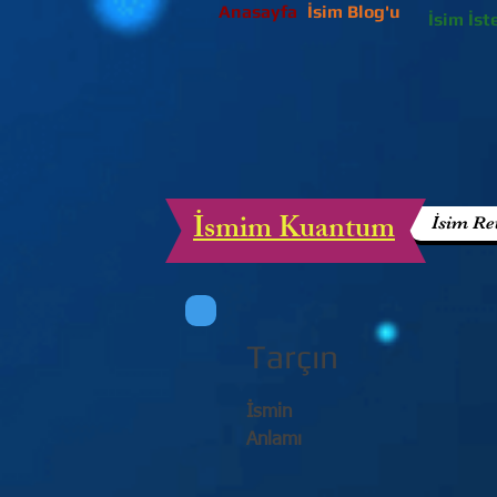
Anasayfa
İsim Blog'u
İsim İst
İsmim Kuantum
İsim Re
Tarçın
İsmin
Anlamı