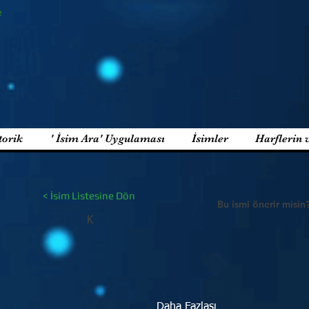
e
torik
' İsim Ara' Uygulaması
İsimler
Harflerin 
< İsim Listesine Dön
Bu ismi önerir misin
K
Daha Fazlası