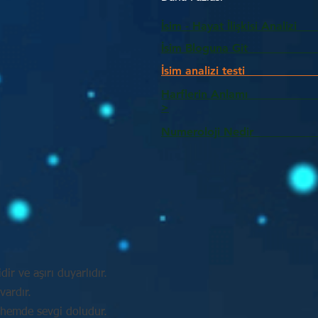
İsim - Hayat İlişkisi Analizi
İsim Bloguna Git
İsim analizi testi
Harflerin Anlam
>
Numeroloji Nedir_________
idir ve aşırı duyarlıdır.
vardır.
 hemde sevgi doludur.