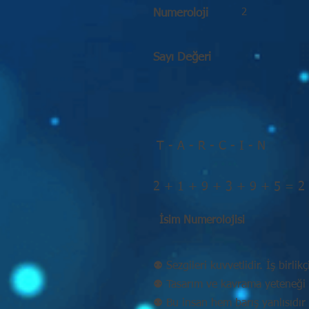
2
Numeroloji
Sayı Değeri
T - A - R - C - I - N
2 + 1 + 9 + 3 + 9 + 5 = 2
İsim Numerolojisi
⚉ Sezgileri kuvvetlidir. İş birlikç
⚉ Tasarım ve kavrama yeteneği 
⚉ Bu insan hem barış yanlısıdır