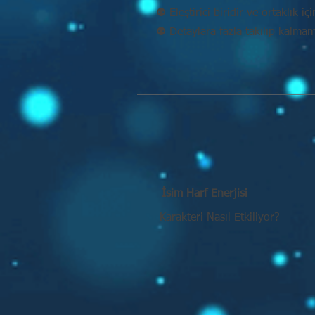
⚉ Eleştirici biridir ve ortaklık iç
⚉ Detaylara fazla takılıp kalma
İsim Harf Enerjisi
Karakteri Nasıl Etkiliyor?