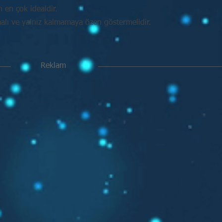
in en çok idealdir.
malı ve yalnız kalmamaya özen göstermelidir.
Reklam