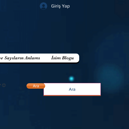
Giriş Yap
ve Sayıların Anlamı
İsim Blogu
? 😊
Ara