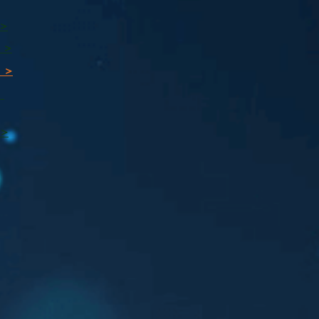
 >
 >
 >
ı
 >