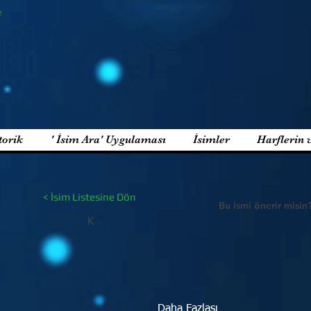
e
torik
' İsim Ara' Uygulaması
İsimler
Harflerin 
< İsim Listesine Dön
Bu ismi önerir misin
K
Daha Fazlası