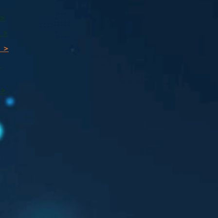
 >
 >
 >
ı
 >