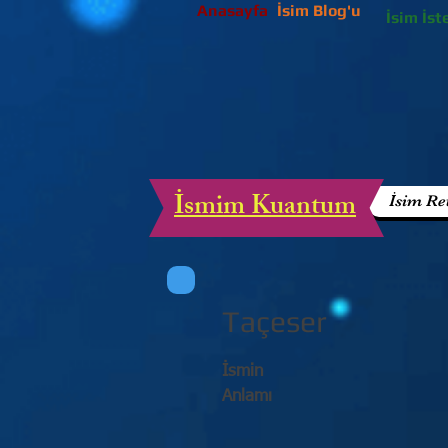
Anasayfa
İsim Blog'u
İsim İst
İsmim Kuantum
İsim Re
Taçeser
İsmin
Anlamı