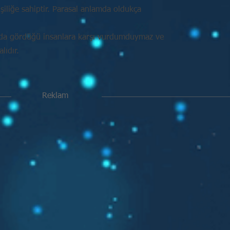
işiliğe sahiptir. Parasal anlamda oldukça
nda gördüğü insanlara karşı vurdumduymaz ve
ıdır.
Reklam