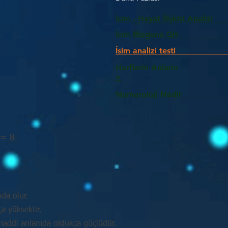
İsim - Hayat İlişkisi Analizi
İsim Bloguna Git
İsim analizi testi
Harflerin Anlam
>
Numeroloji Nedir_________
 = 8
nda olur.
a yüksektir.
e maddi anlamda oldukça güçlüdür.