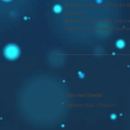
⚉ Kararlı ve sonuca odaklı bir k
başarılıdır.
⚉ Amacına giden yolda karşısı
duygusuz davranmaktan kaçınmal
İsim Harf Enerjisi
Karakteri Nasıl Etkiliyor?