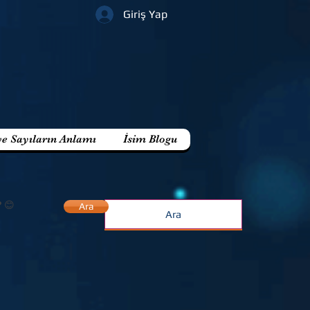
Giriş Yap
ve Sayıların Anlamı
İsim Blogu
? 😊
Ara