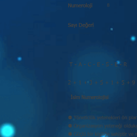
8
Numeroloji
Sayı Değeri
T - A - C - E - S - E - R
2 + 1 + 3 + 5 + 1 + 5 + 9
İsim Numerolojisi
⚉ Yöneticilik yetenekleri ön pla
⚉ Organizasyon yeteneği oldukç
⚉ Güçlü bir kişiliğe sahiptir v