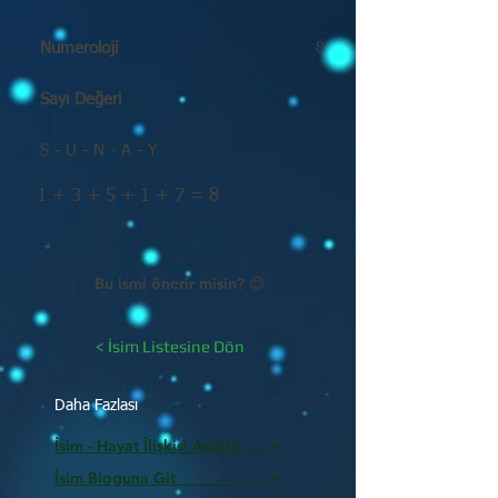
Numeroloji
8
Sayı Değeri
S - U - N - A - Y
1 + 3 + 5 + 1 + 7 = 8
Bu ismi önerir misin? 😊
< İsim Listesine Dön
Daha Fazlası
İsim - Hayat İlişkisi Analizi >
İsim Bloguna Git >