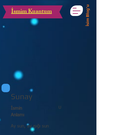
İsim Blog'u
İsmim Kuantum
Sunay
U
İsmin
Anlamı
Ay sun, ay ışığı sun