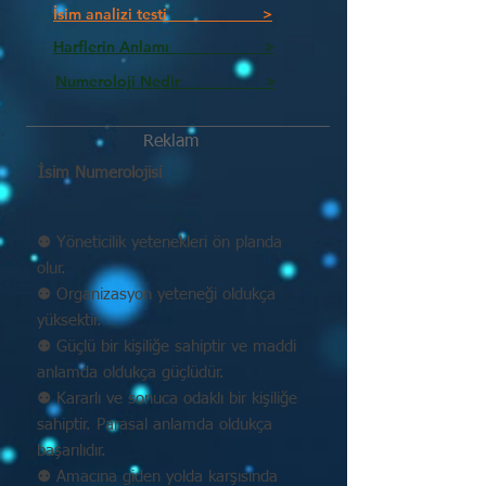
İsim analizi testi >
Harflerin Anlamı >
Numeroloji Nedir_________ >
Reklam
İsim Numerolojisi
⚉ Yöneticilik yetenekleri ön planda
olur.
⚉ Organizasyon yeteneği oldukça
yüksektir.
⚉ Güçlü bir kişiliğe sahiptir ve maddi
anlamda oldukça güçlüdür.
⚉ Kararlı ve sonuca odaklı bir kişiliğe
sahiptir. Parasal anlamda oldukça
başarılıdır.
⚉ Amacına giden yolda karşısında