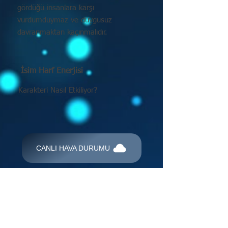
gördüğü insanlara karşı
vurdumduymaz ve duygusuz
davranmaktan kaçınmalıdır.
İsim Harf Enerjisi
Karakteri Nasıl Etkiliyor?
CANLI HAVA DURUMU