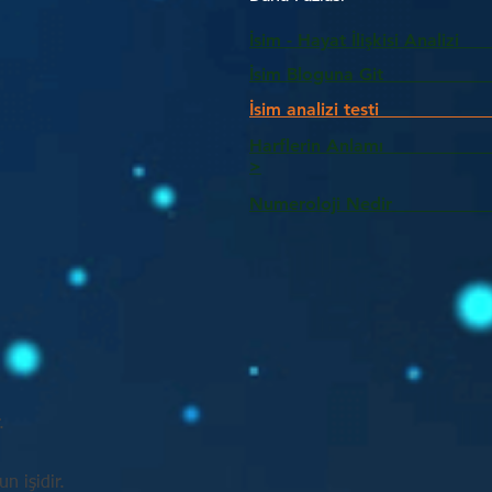
İsim - Hayat İlişkisi Analizi
İsim Bloguna Git
İsim analizi testi
Harflerin Anlam
>
Numeroloji Nedir_________
.
n işidir.