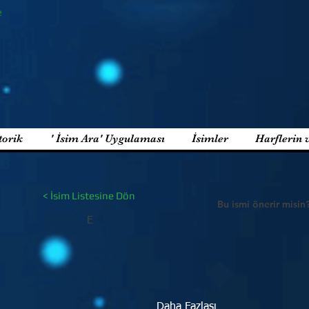
e
torik
' İsim Ara' Uygulaması
İsimler
Harflerin 
< İsim Listesine Dön
Bu ismi önerir misin
E
Daha Fazlası