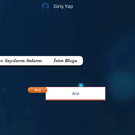
Giriş Yap
ve Sayıların Anlamı
İsim Blogu
? 😊
Ara