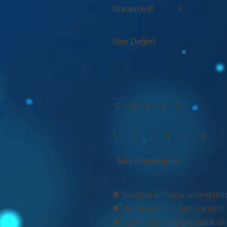
9
Numeroloji
Sayı Değeri
S - U - K - A - T
1 + 3 + 2 + 1 + 2 = 9
İsim Numerolojisi
⚉ Sanatsal anlamda yeteneklidir
⚉ Hümanist bir kişiliğe sahiptir.
⚉ Romantizm ve duygusallık onu