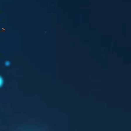
 >
 >
 >
ı
 >