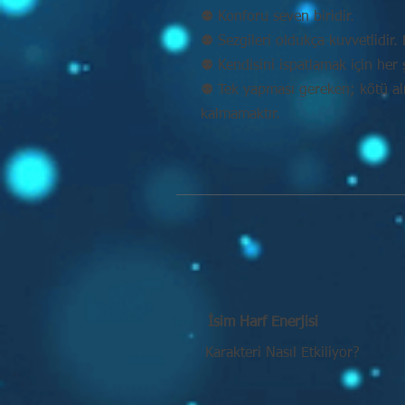
⚉ Konforu seven biridir.
⚉ Sezgileri oldukça kuvvetlidir. D
⚉ Kendisini ispatlamak için her 
⚉ Tek yapması gereken; kötü alış
kalmamaktır.
İsim Harf Enerjisi
Karakteri Nasıl Etkiliyor?