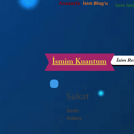
Anasayfa
İsim Blog'u
İsim İst
İsmim Kuantum
İsim Re
Sukat
İsmin
Anlamı