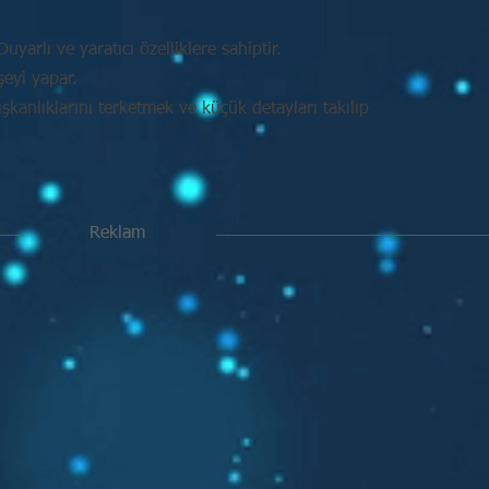
uyarlı ve yaratıcı özelliklere sahiptir.
şeyi yapar.
kanlıklarını terketmek ve küçük detayları takılıp
Reklam