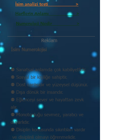
İsim analizi testi >
Harflerin Anlamı >
Numeroloji Nedir_________ >
Reklam
İsim Numerolojisi
⚉ Sanatsal anlamda çok kabiliyetlidir.
⚉ Sosyal bir kişiliğe sahiptir.
⚉ Dost canlısıdır ve yüzeysel düşünür.
⚉ Dışa dönük bir insandır.
⚉ Eğlenceyi sever ve hayattan zevk
alır.
⚉ Monotonluğu sevmez, yaratıcı ve
duyarlıdır.
⚉ Disiplin konusunda sıkıntıları vardır
ve disiplinli olmayı öğrenmelidir.