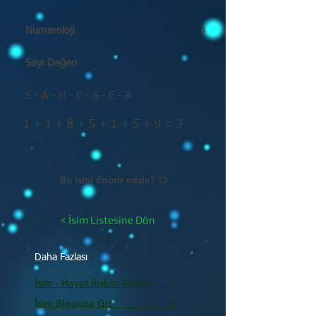
Numeroloji
3
Sayı Değeri
S - A - H - E - S - E - R
1 + 1 + 8 + 5 + 1 + 5 + 9 = 3
Bu ismi önerir misin? 😊
< İsim Listesine Dön
Daha Fazlası
İsim - Hayat İlişkisi Analizi >
İsim Bloguna Git >