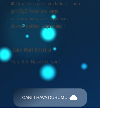
⚉ Amacına giden yolda karşısında
gördüğü insanlara karşı
vurdumduymaz ve duygusuz
davranmaktan kaçınmalıdır.
İsim Harf Enerjisi
Karakteri Nasıl Etkiliyor?
CANLI HAVA DURUMU