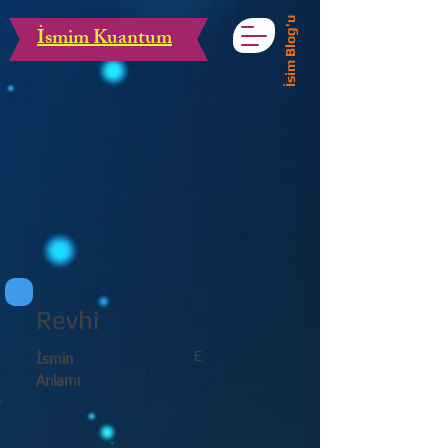
İsim Blog'u
İsmim Kuantum
Revhi
E
İsmin
Anlamı