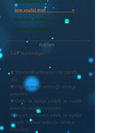
İsim Bloguna Git >
İsim analizi testi >
Harflerin Anlamı >
Numeroloji Nedir_________ >
Reklam
İsim Numerolojisi
⚉ Yöneticilik yetenekleri ön planda
olur.
⚉ Organizasyon yeteneği oldukça
yüksektir.
⚉ Güçlü bir kişiliğe sahiptir ve maddi
anlamda oldukça güçlüdür.
⚉ Kararlı ve sonuca odaklı bir kişiliğe
sahiptir. Parasal anlamda oldukça
başarılıdır.