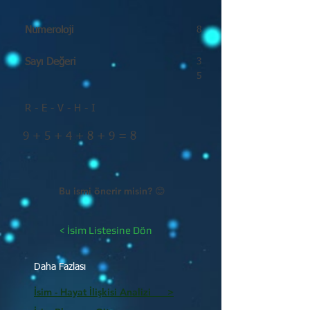
Numeroloji
8
Sayı Değeri
3
5
R - E - V - H - I
9 + 5 + 4 + 8 + 9 = 8
Bu ismi önerir misin? 😊
< İsim Listesine Dön
Daha Fazlası
İsim - Hayat İlişkisi Analizi >