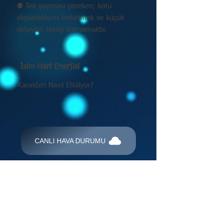
⚉ Tek yapması gereken; kötü
alışkanlıklarını terketmek ve küçük
detayları takılıp kalmamaktır.
İsim Harf Enerjisi
Karakteri Nasıl Etkiliyor?
CANLI HAVA DURUMU