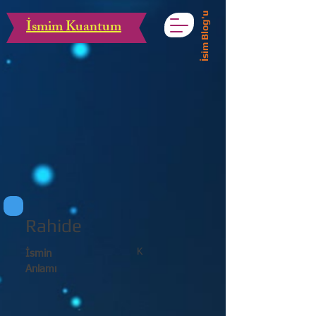
İsim Blog'u
İsmim Kuantum
Rahide
K
İsmin
Anlamı