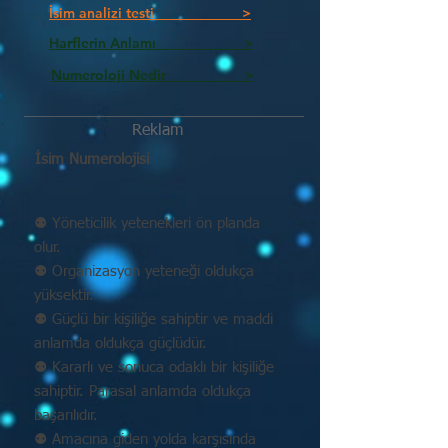
İsim analizi testi >
Harflerin Anlamı >
Numeroloji Nedir_________ >
Reklam
İsim Numerolojisi
⚉ Yöneticilik yetenekleri ön planda
olur.
⚉ Organizasyon yeteneği oldukça
yüksektir.
⚉ Güçlü bir kişiliğe sahiptir ve maddi
anlamda oldukça güçlüdür.
⚉ Kararlı ve sonuca odaklı bir kişiliğe
sahiptir. Parasal anlamda oldukça
başarılıdır.
⚉ Amacına giden yolda karşısında