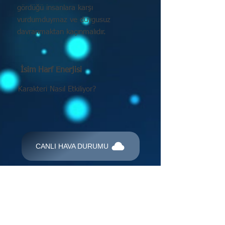
gördüğü insanlara karşı
vurdumduymaz ve duygusuz
davranmaktan kaçınmalıdır.
İsim Harf Enerjisi
Karakteri Nasıl Etkiliyor?
CANLI HAVA DURUMU