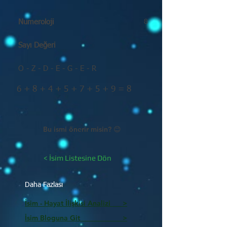
Numeroloji
8
Sayı Değeri
O - Z - D - E - G - E - R
6 + 8 + 4 + 5 + 7 + 5 + 9 = 8
Bu ismi önerir misin? 😊
< İsim Listesine Dön
Daha Fazlası
İsim - Hayat İlişkisi Analizi >
İsim Bloguna Git >