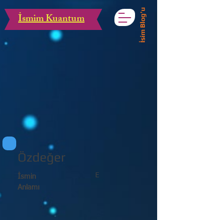
İsim Blog'u
İsmim Kuantum
Özdeğer
E
İsmin
Anlamı