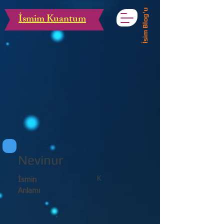
İsim Blog'u
İsmim Kuantum
Nevinur
K
İsmin
Anlamı