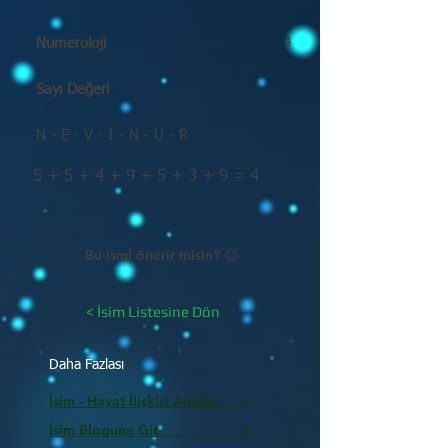
Numeroloji
4
Sayı Değeri
N - E - V - I - N - U - R
5 + 5 + 4 + 9 + 5 + 3 + 9 = 4
Bu ismi önerir misin? 😊
< İsim Listesine Dön
Daha Fazlası
İsim - Hayat İlişkisi Analizi >
İsim Bloguna Git >