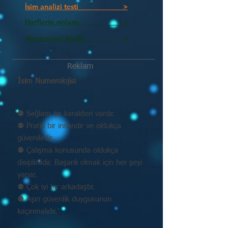
İsim analizi testi >
Harflerin Anlamı >
Numeroloji Nedir_________ >
Reklam
İsim Numerolojisi
⚉ Sağlam bir karakteri vardır.
⚉ Pratik bir insandır ve oldukça
güvenilirdir.
⚉ Çalışma konusunda oldukça
disiplinlidir. Başarılı olmak için her şeyi
yapar.
⚉ Çok iyi bir arkadaştır.
⚉ Aşırı güvenlik duygusunun
kaçınmalıdır.'