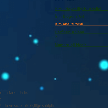
İsim - Hayat İlişkisi Analizi
İsim Bloguna Git
İsim analizi testi
Harflerin Anlam
>
Numeroloji Nedir_________
ının farkındadır.
.
tlu ve sıcak bir kişiliğe sahiptir.