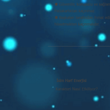
⚉ Güvenilir, koruyucu ve sağlam k
Fedakarlıktan kaçınmaz.
⚉ Başkaları tarafından ihmal ed
hissetmekten kaçınmalıdır.
İsim Harf Enerjisi
Karakteri Nasıl Etkiliyor?