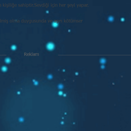
işiliğe sahiptir.Sevdiği için her şeyi yapar.
ilmiş olma duygusunda ve aşırı kötümser
Reklam