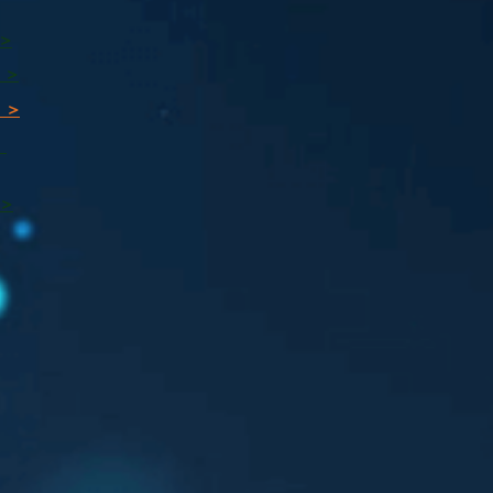
 >
 >
 >
ı
 >