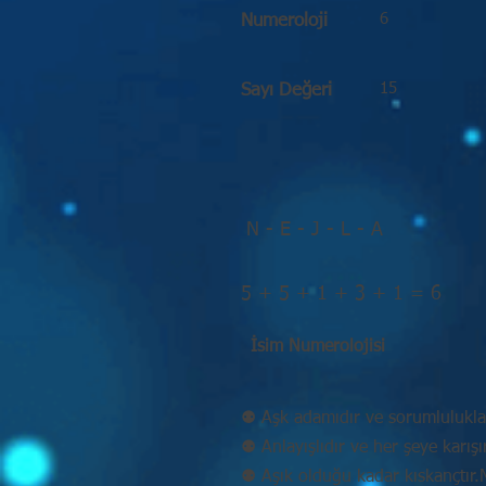
6
Numeroloji
15
Sayı Değeri
N - E - J - L - A
5 + 5 + 1 + 3 + 1 = 6
İsim Numerolojisi
⚉ Aşk adamıdır ve sorumluluklar
⚉ Anlayışlıdır ve her şeye karışır
⚉ Aşık olduğu kadar kıskançtır.Mu