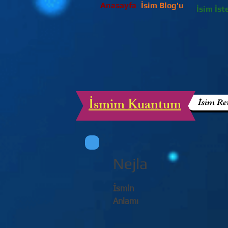
Anasayfa
İsim Blog'u
İsim İst
İsmim Kuantum
İsim Re
Nejla
İsmin
Anlamı