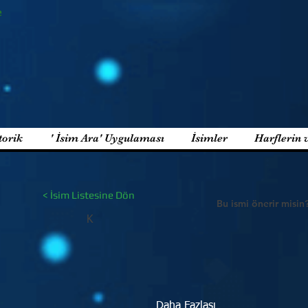
e
torik
' İsim Ara' Uygulaması
İsimler
Harflerin 
< İsim Listesine Dön
Bu ismi önerir misin
K
Daha Fazlası