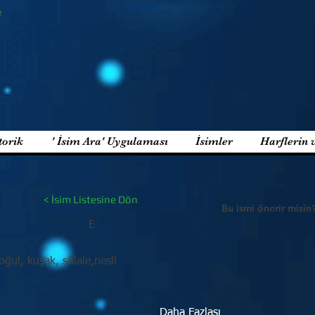
e
torik
' İsim Ara' Uygulaması
İsimler
Harflerin 
< İsim Listesine Dön
Bu ismi önerir misin
E
oğul, kuşak, sülale,nesil
Daha Fazlası