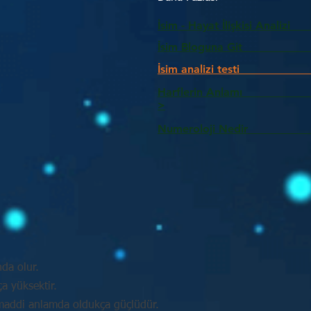
İsim - Hayat İlişkisi Analizi
İsim Bloguna Git
İsim analizi testi
Harflerin Anlam
>
Numeroloji Nedir_________
nda olur.
a yüksektir.
e maddi anlamda oldukça güçlüdür.