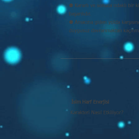
⚉ Kararlı ve sonuca odaklı bir k
başarılıdır.
⚉ Amacına giden yolda karşısı
duygusuz davranmaktan kaçınmal
İsim Harf Enerjisi
Karakteri Nasıl Etkiliyor?