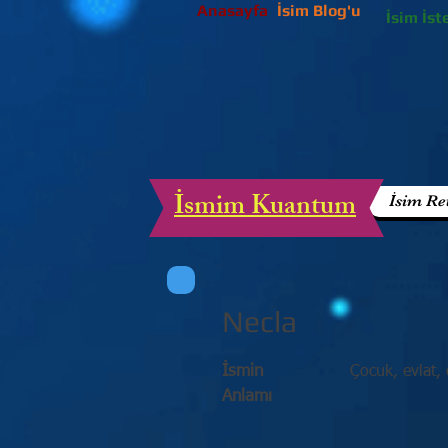
Anasayfa
İsim Blog'u
İsim İst
İsmim Kuantum
İsim Re
Necla
İsmin
Çocuk, evlat, 
Anlamı