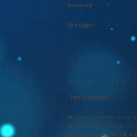
8
Numeroloji
17
Sayı Değeri
N - E - C - L - A
5 + 5 + 3 + 3 + 1 = 8
İsim Numerolojisi
⚉ Yöneticilik yetenekleri ön pla
⚉ Organizasyon yeteneği oldukç
⚉ Güçlü bir kişiliğe sahiptir v