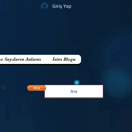
Giriş Yap
ve Sayıların Anlamı
İsim Blogu
? 😊
Ara