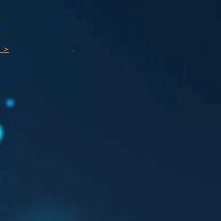
 >
 >
 >
ı
 >