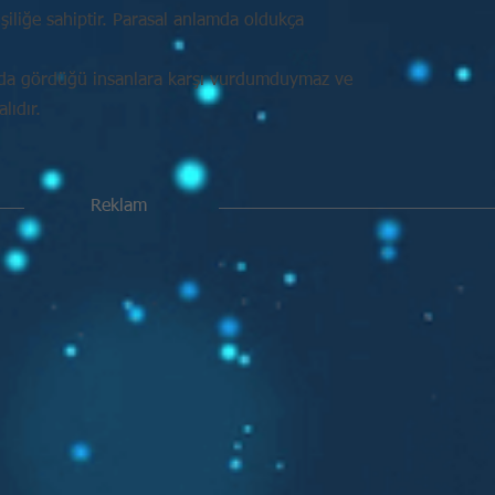
işiliğe sahiptir. Parasal anlamda oldukça
nda gördüğü insanlara karşı vurdumduymaz ve
ıdır.
Reklam