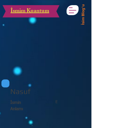
İsim Blog'u
İsmim Kuantum
Nasuf
E
İsmin
Anlamı