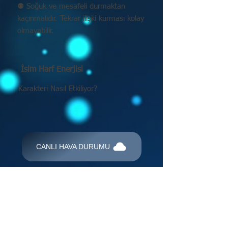
⚉ Soğuk ve mesafeli durmaktan
kaçınmalıdır. Tekrar ilişki kurması kolay
olmayabilir.
İsim Harf Enerjisi
Karakteri Nasıl Etkiliyor?
CANLI HAVA DURUMU