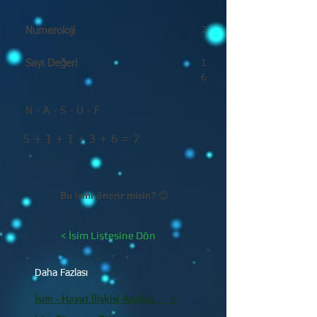
Numeroloji
7
Sayı Değeri
1
6
N - A - S - U - F
5 + 1 + 1 + 3 + 6 = 7
Bu ismi önerir misin? 😊
< İsim Listesine Dön
Daha Fazlası
İsim - Hayat İlişkisi Analizi >