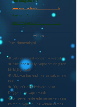
İsim Bloguna Git >
İsim analizi testi >
Harflerin Anlamı >
Numeroloji Nedir_________ >
Reklam
İsim Numerolojisi
⚉ Zeki ve ruhsal yönden kuvvetlidir.
⚉ Zihin analizini iyi yapar ve eleştiren
bir kişiliğe sahiptir.
⚉ Oldukça baskındır ve sır saklamayı
bilir.
⚉ Düşünür gibi derinlere dalar.
Değişken bir yapısı vardır.
⚉ İyi şeyleri elde edememe ve yalnız
kalma duygusunu bir kenara atmalı.