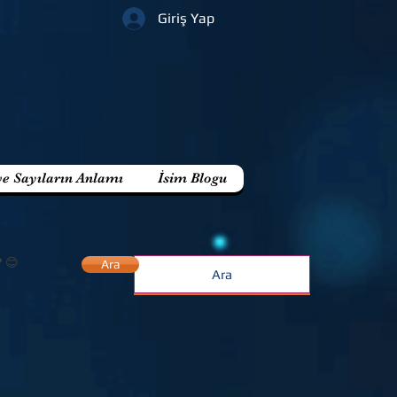
Giriş Yap
ve Sayıların Anlamı
İsim Blogu
? 😊
Ara