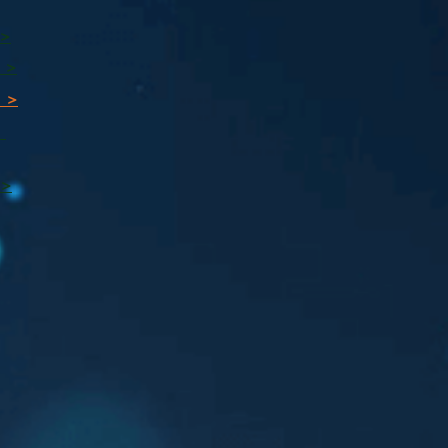
 >
 >
 >
ı
 >