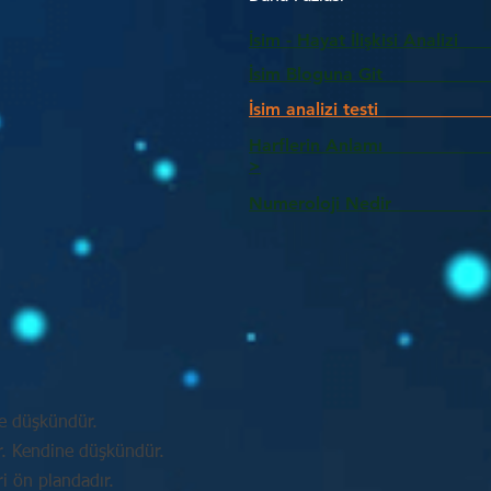
İsim - Hayat İlişkisi Analizi
İsim Bloguna Git
İsim analizi testi
Harflerin Anlam
>
Numeroloji Nedir_________
e düşkündür.
ir. Kendine düşkündür.
ri ön plandadır.