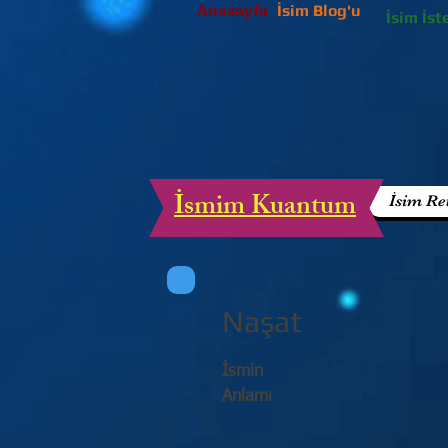
Anasayfa
İsim Blog'u
İsim İst
İsmim Kuantum
İsim Re
Naşat
İsmin
Anlamı