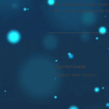
⚉ Oldukça hırslıdır ve iş hayatın
⚉ Hem aceleci davranmaktan he
İsim Harf Enerjisi
Karakteri Nasıl Etkiliyor?