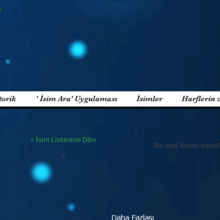
e
torik
' İsim Ara' Uygulaması
İsimler
Harflerin 
< İsim Listesine Dön
Bu ismi önerir misin
E
Daha Fazlası