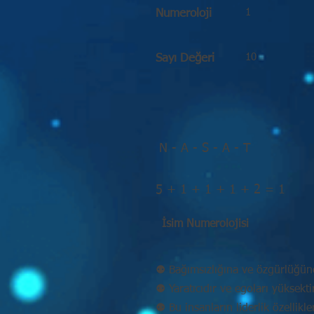
1
Numeroloji
10
Sayı Değeri
N - A - S - A - T
5 + 1 + 1 + 1 + 2 = 1
İsim Numerolojisi
⚉ Bağımsızlığına ve özgürlüğün
⚉ Yaratıcıdır ve egoları yüksekt
⚉ Bu insanların liderlik özellikle