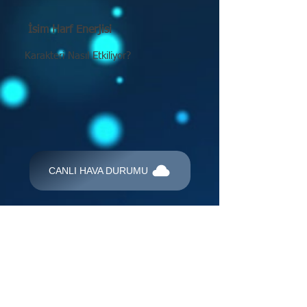
İsim Harf Enerjisi
Karakteri Nasıl Etkiliyor?
CANLI HAVA DURUMU