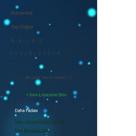
Numeroloji
4
Sayı Değeri
N - A - I - B - E
5 + 1 + 9 + 2 + 5 = 4
Bu ismi önerir misin? 😊
< İsim Listesine Dön
Daha Fazlası
İsim - Hayat İlişkisi Analizi >
İsim Bloguna Git >