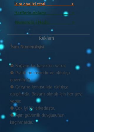
İsim analizi testi >
Harflerin Anlamı >
Numeroloji Nedir_________ >
Reklam
İsim Numerolojisi
⚉ Sağlam bir karakteri vardır.
⚉ Pratik bir insandır ve oldukça
güvenilirdir.
⚉ Çalışma konusunda oldukça
disiplinlidir. Başarılı olmak için her şeyi
yapar.
⚉ Çok iyi bir arkadaştır.
⚉ Aşırı güvenlik duygusunun
kaçınmalıdır.'