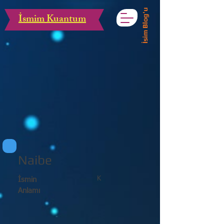
İsim Blog'u
İsmim Kuantum
Naibe
K
İsmin
Anlamı