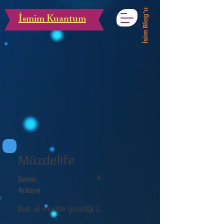
İsim Blog'u
İsmim Kuantum
Müzdelife
K
İsmin
Anlamı
Ruh ve madde güzelliği 2.