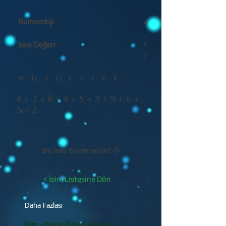
Numeroloji
2
Sayı Değeri
4
7
M - U - Z - D - E - L - I - F - E
4 + 3 + 8 + 4 + 5 + 3 + 9 + 6 +
5 = 2
Bu ismi önerir misin? 😊
< İsim Listesine Dön
Daha Fazlası
İsim - Hayat İlişkisi Analizi >