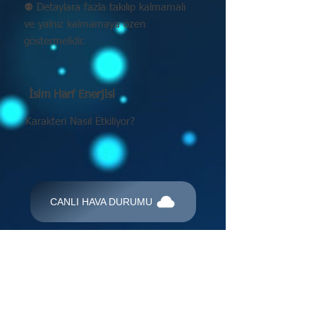
⚉ Detaylara fazla takılıp kalmamalı
ve yalnız kalmamaya özen
göstermelidir.
İsim Harf Enerjisi
Karakteri Nasıl Etkiliyor?
CANLI HAVA DURUMU