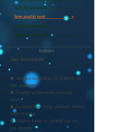
İsim Bloguna Git >
İsim analizi testi >
Harflerin Anlamı >
Numeroloji Nedir_________ >
Reklam
İsim Numerolojisi
⚉ Sezgileri kuvvetlidir. İş birlikçidir ve
aşırı duyarlıdır.
⚉ Tasarım ve kavrama yeteneği
vardır.
⚉ Bu insan hem barış yanlısıdır hemde
sevgi doludur.
⚉ Eleştirici biridir ve ortaklık için en
çok idealdir.