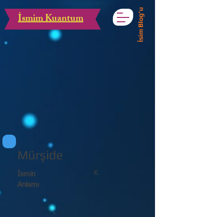
İsim Blog'u
İsmim Kuantum
Mürşide
K
İsmin
Anlamı