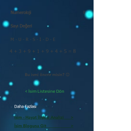
Numeroloji
8
Sayı Değeri
M - U - R - S - I - D - E
4 + 3 + 9 + 1 + 9 + 4 + 5 = 8
Bu ismi önerir misin? 😊
< İsim Listesine Dön
Daha Fazlası
İsim - Hayat İlişkisi Analizi >
İsim Bloguna Git >