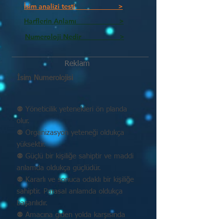
İsim analizi testi >
Harflerin Anlamı >
Numeroloji Nedir_________ >
Reklam
İsim Numerolojisi
⚉ Yöneticilik yetenekleri ön planda
olur.
⚉ Organizasyon yeteneği oldukça
yüksektir.
⚉ Güçlü bir kişiliğe sahiptir ve maddi
anlamda oldukça güçlüdür.
⚉ Kararlı ve sonuca odaklı bir kişiliğe
sahiptir. Parasal anlamda oldukça
başarılıdır.
⚉ Amacına giden yolda karşısında