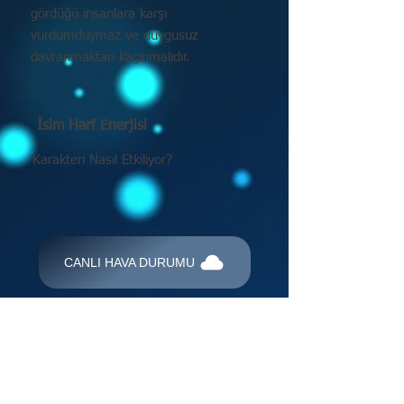
gördüğü insanlara karşı
vurdumduymaz ve duygusuz
davranmaktan kaçınmalıdır.
İsim Harf Enerjisi
Karakteri Nasıl Etkiliyor?
CANLI HAVA DURUMU