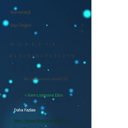
Numeroloji
9
Sayı Değeri
3
6
M - U - R - E - Y - Y - A
4 + 3 + 9 + 5 + 7 + 7 + 1 = 9
Bu ismi önerir misin? 😊
< İsim Listesine Dön
Daha Fazlası
İsim - Hayat İlişkisi Analizi >