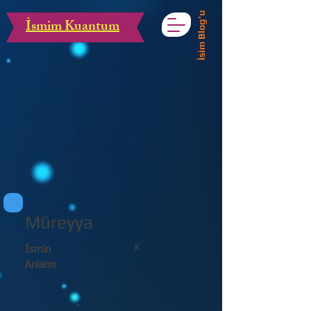
İsim Blog'u
İsmim Kuantum
Müreyya
K
İsmin
Anlamı