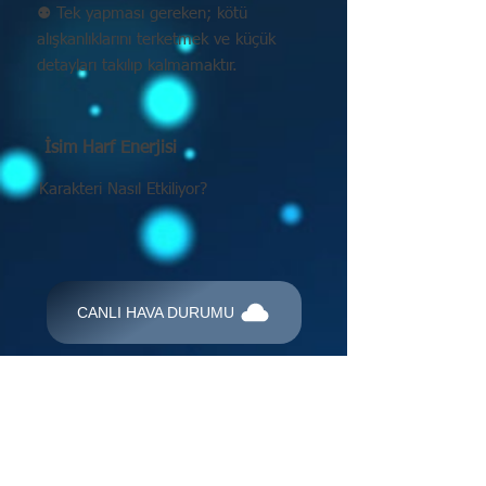
⚉ Tek yapması gereken; kötü
alışkanlıklarını terketmek ve küçük
detayları takılıp kalmamaktır.
İsim Harf Enerjisi
Karakteri Nasıl Etkiliyor?
CANLI HAVA DURUMU