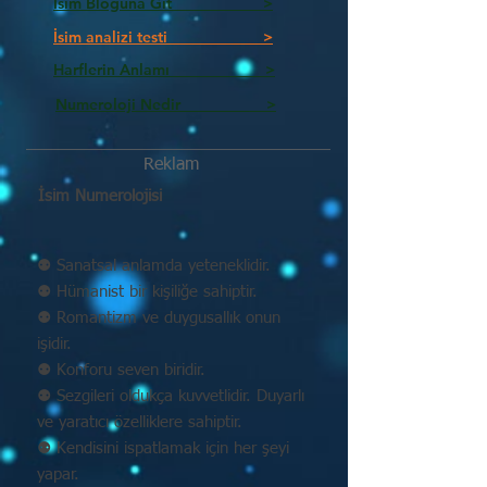
İsim Bloguna Git >
İsim analizi testi >
Harflerin Anlamı >
Numeroloji Nedir_________ >
Reklam
İsim Numerolojisi
⚉ Sanatsal anlamda yeteneklidir.
⚉ Hümanist bir kişiliğe sahiptir.
⚉ Romantizm ve duygusallık onun
işidir.
⚉ Konforu seven biridir.
⚉ Sezgileri oldukça kuvvetlidir. Duyarlı
ve yaratıcı özelliklere sahiptir.
⚉ Kendisini ispatlamak için her şeyi
yapar.