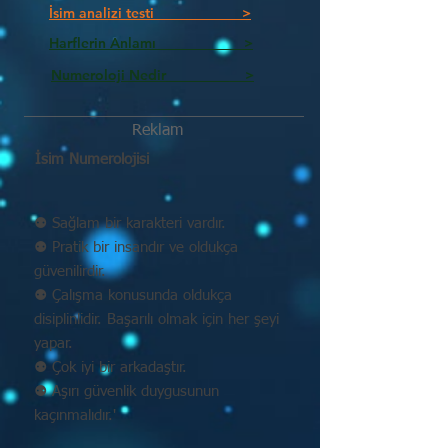
İsim analizi testi >
Harflerin Anlamı >
Numeroloji Nedir_________ >
Reklam
İsim Numerolojisi
⚉ Sağlam bir karakteri vardır.
⚉ Pratik bir insandır ve oldukça
güvenilirdir.
⚉ Çalışma konusunda oldukça
disiplinlidir. Başarılı olmak için her şeyi
yapar.
⚉ Çok iyi bir arkadaştır.
⚉ Aşırı güvenlik duygusunun
kaçınmalıdır.'