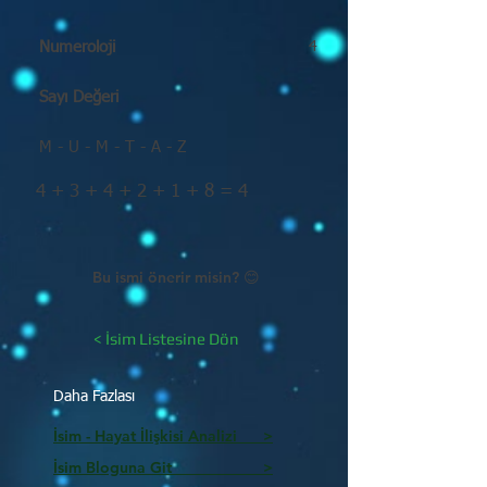
Numeroloji
4
Sayı Değeri
M - U - M - T - A - Z
4 + 3 + 4 + 2 + 1 + 8 = 4
Bu ismi önerir misin? 😊
< İsim Listesine Dön
Daha Fazlası
İsim - Hayat İlişkisi Analizi >
İsim Bloguna Git >