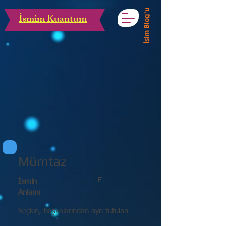
İsim Blog'u
İsmim Kuantum
Mümtaz
E
İsmin
Anlamı
Seçkin, başkalarından ayrı tutulan