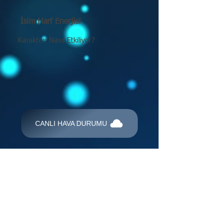
İsim Harf Enerjisi
Karakteri Nasıl Etkiliyor?
CANLI HAVA DURUMU