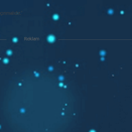
ınmalıdır.'
Reklam