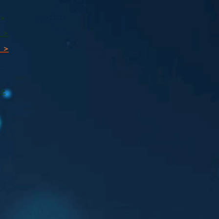
 >
 >
 >
ı
 >