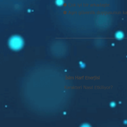
⚉ Çok iyi bir arkadaştır.
⚉ Aşırı güvenlik duygusunun kaç
İsim Harf Enerjisi
Karakteri Nasıl Etkiliyor?