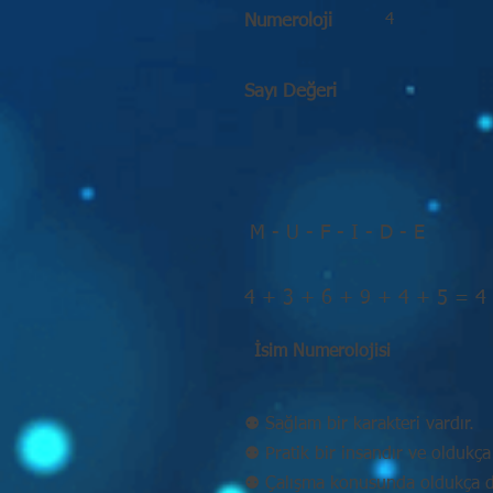
4
Numeroloji
Sayı Değeri
M - U - F - I - D - E
4 + 3 + 6 + 9 + 4 + 5 = 4
İsim Numerolojisi
⚉ Sağlam bir karakteri vardır.
⚉ Pratik bir insandır ve oldukça 
⚉ Çalışma konusunda oldukça disi