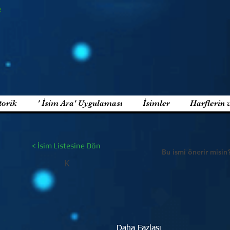
e
torik
' İsim Ara' Uygulaması
İsimler
Harflerin 
< İsim Listesine Dön
Bu ismi önerir misin
K
Daha Fazlası