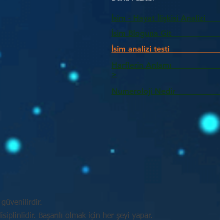
İsim - Hayat İlişkisi Analizi
İsim Bloguna Git
İsim analizi testi
Harflerin Anlam
>
Numeroloji Nedir_________
güvenilirdir.
plinlidir. Başarılı olmak için her şeyi yapar.