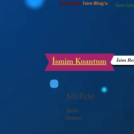
Anasayfa
İsim Blog'u
İsim İst
İsmim Kuantum
İsim Re
Müfide
İsmin
Anlamı