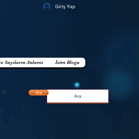
Giriş Yap
ve Sayıların Anlamı
İsim Blogu
? 😊
Ara