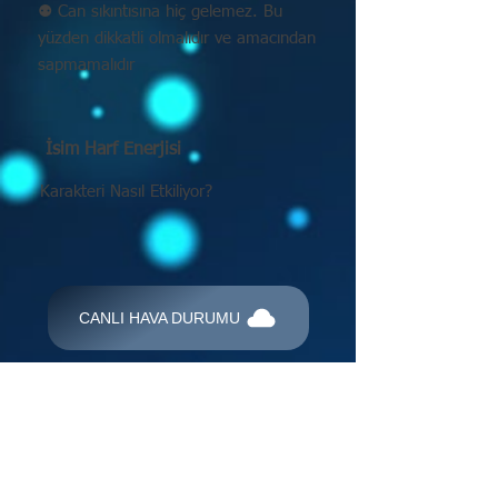
⚉ Can sıkıntısına hiç gelemez. Bu
yüzden dikkatli olmalıdır ve amacından
sapmamalıdır
İsim Harf Enerjisi
Karakteri Nasıl Etkiliyor?
CANLI HAVA DURUMU