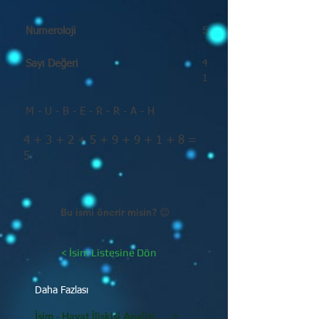
Numeroloji
5
Sayı Değeri
4
1
M - U - B - E - R - R - A - H
4 + 3 + 2 + 5 + 9 + 9 + 1 + 8 =
5
Bu ismi önerir misin? 😊
< İsim Listesine Dön
Daha Fazlası
İsim - Hayat İlişkisi Analizi >