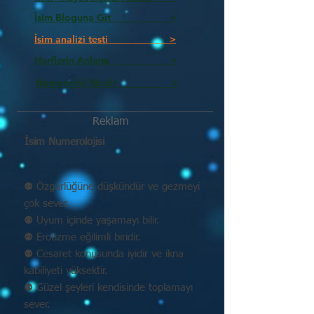
İsim Bloguna Git >
İsim analizi testi >
Harflerin Anlamı >
Numeroloji Nedir_________ >
Reklam
İsim Numerolojisi
⚉ Özgürlüğüne düşkündür ve gezmeyi
çok sever.
⚉ Uyum içinde yaşamayı bilir.
⚉ Erotizme eğilimli biridir.
⚉ Cesaret konusunda iyidir ve ikna
kabiliyeti yüksektir.
⚉ Güzel şeyleri kendisinde toplamayı
sever.