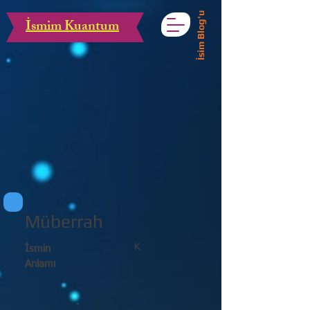
İsim Blog'u
İsmim Kuantum
Müberrah
K
İsmin
Anlamı