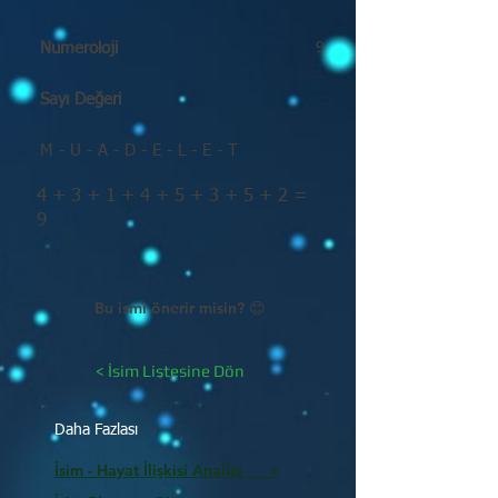
Numeroloji
9
Sayı Değeri
M - U - A - D - E - L - E - T
4 + 3 + 1 + 4 + 5 + 3 + 5 + 2 =
9
Bu ismi önerir misin? 😊
< İsim Listesine Dön
Daha Fazlası
İsim - Hayat İlişkisi Analizi >