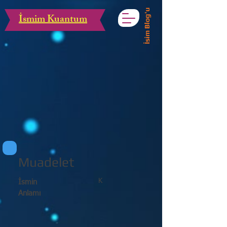
İsim Blog'u
İsmim Kuantum
Muadelet
K
İsmin
Anlamı