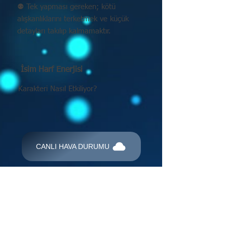
⚉ Tek yapması gereken; kötü
alışkanlıklarını terketmek ve küçük
detayları takılıp kalmamaktır.
İsim Harf Enerjisi
Karakteri Nasıl Etkiliyor?
CANLI HAVA DURUMU