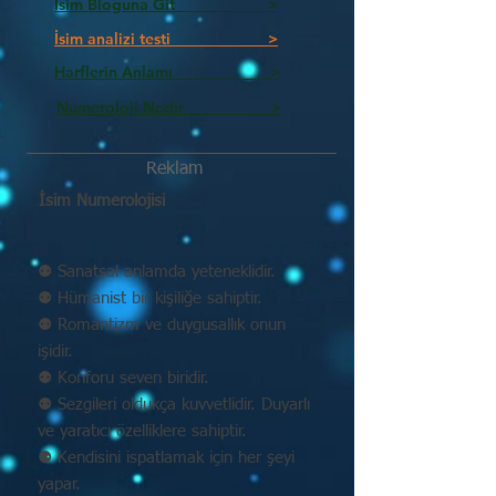
İsim Bloguna Git >
İsim analizi testi >
Harflerin Anlamı >
Numeroloji Nedir_________ >
Reklam
İsim Numerolojisi
⚉ Sanatsal anlamda yeteneklidir.
⚉ Hümanist bir kişiliğe sahiptir.
⚉ Romantizm ve duygusallık onun
işidir.
⚉ Konforu seven biridir.
⚉ Sezgileri oldukça kuvvetlidir. Duyarlı
ve yaratıcı özelliklere sahiptir.
⚉ Kendisini ispatlamak için her şeyi
yapar.