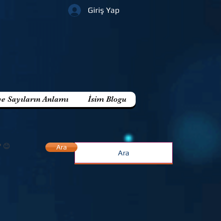
Giriş Yap
ve Sayıların Anlamı
İsim Blogu
? 😊
Ara