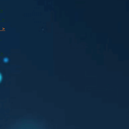
 >
 >
 >
ı
 >