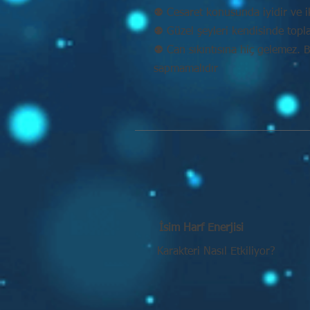
⚉ Cesaret konusunda iyidir ve ik
⚉ Güzel şeyleri kendisinde topl
⚉ Can sıkıntısına hiç gelemez. 
sapmamalıdır
İsim Harf Enerjisi
Karakteri Nasıl Etkiliyor?