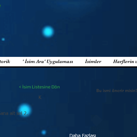
e
torik
' İsim Ara' Uygulaması
İsimler
Harflerin 
< İsim Listesine Dön
Bu ismi önerir misin
K
Sana ait sel 2.
Daha Fazlası