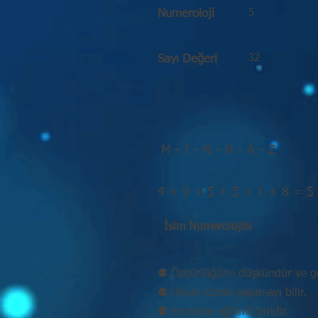
5
Numeroloji
32
Sayı Değeri
M - I - N - N - A - Z
4 + 9 + 5 + 5 + 1 + 8 = 5
İsim Numerolojisi
⚉ Özgürlüğüne düşkündür ve ge
⚉ Uyum içinde yaşamayı bilir.
⚉ Erotizme eğilimli biridir.