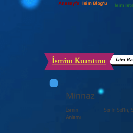
Anasayfa
İsim Blog'u
İsim İst
İsmim Kuantum
İsim Re
Minnaz
İsmin
Senin Sel'in, 
Anlamı