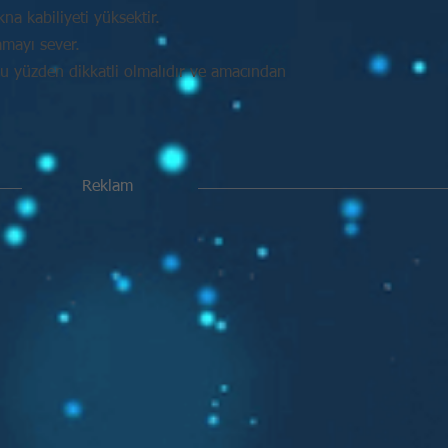
na kabiliyeti yüksektir.
amayı sever.
Bu yüzden dikkatli olmalıdır ve amacından
Reklam