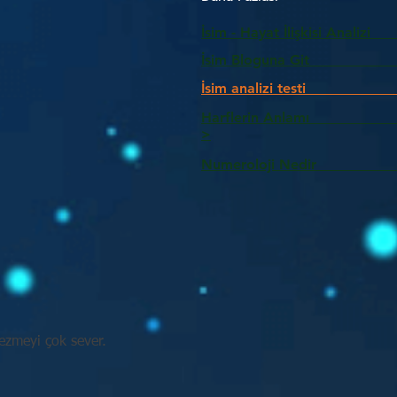
İsim - Hayat İlişkisi Analizi
İsim Bloguna Git
İsim analizi testi
Harflerin Anlam
>
Numeroloji Nedir_________
zmeyi çok sever.