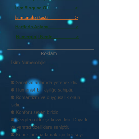
İsim Bloguna Git >
İsim analizi testi >
Harflerin Anlamı >
Numeroloji Nedir_________ >
Reklam
İsim Numerolojisi
⚉ Sanatsal anlamda yeteneklidir.
⚉ Hümanist bir kişiliğe sahiptir.
⚉ Romantizm ve duygusallık onun
işidir.
⚉ Konforu seven biridir.
⚉ Sezgileri oldukça kuvvetlidir. Duyarlı
ve yaratıcı özelliklere sahiptir.
⚉ Kendisini ispatlamak için her şeyi