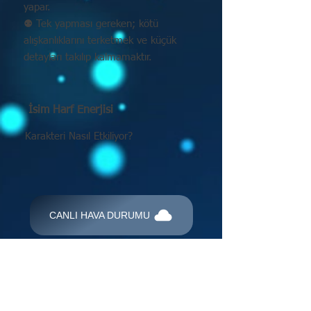
yapar.
⚉ Tek yapması gereken; kötü
alışkanlıklarını terketmek ve küçük
detayları takılıp kalmamaktır.
İsim Harf Enerjisi
Karakteri Nasıl Etkiliyor?
CANLI HAVA DURUMU