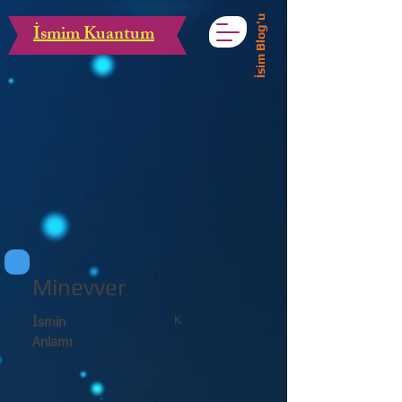
İsim Blog'u
İsmim Kuantum
Minevver
K
İsmin
Anlamı