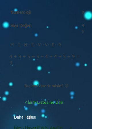
Numeroloji
9
Sayı Değeri
4
5
M - I - N - E - V - V - E - R
4 + 9 + 5 + 5 + 4 + 4 + 5 + 9 =
9
Bu ismi önerir misin? 😊
< İsim Listesine Dön
Daha Fazlası
İsim - Hayat İlişkisi Analizi >