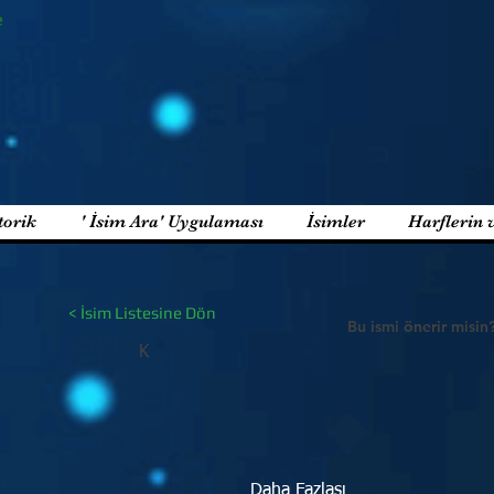
e
torik
' İsim Ara' Uygulaması
İsimler
Harflerin 
< İsim Listesine Dön
Bu ismi önerir misin
K
Daha Fazlası