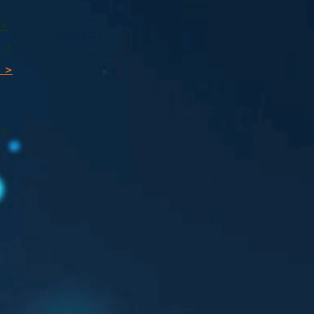
 >
 >
 >
ı
 >