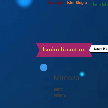
Anasayfa
İsim Blog'u
İsim İst
İsmim Kuantum
İsim Re
Mimoza
İsmin
Anlamı