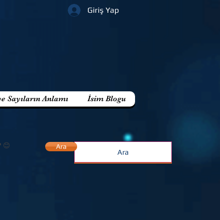
Giriş Yap
ve Sayıların Anlamı
İsim Blogu
? 😊
Ara