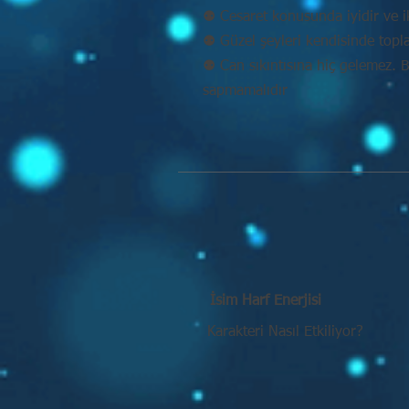
⚉ Cesaret konusunda iyidir ve ik
⚉ Güzel şeyleri kendisinde topl
⚉ Can sıkıntısına hiç gelemez. 
sapmamalıdır
İsim Harf Enerjisi
Karakteri Nasıl Etkiliyor?