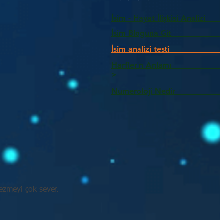
İsim - Hayat İlişkisi Analizi
İsim Bloguna Git
İsim analizi testi
Harflerin Anlam
>
Numeroloji Nedir_________
zmeyi çok sever.