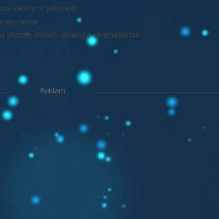
na kabiliyeti yüksektir.
amayı sever.
Bu yüzden dikkatli olmalıdır ve amacından
Reklam