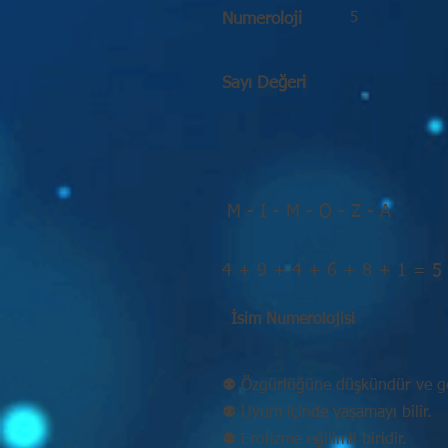
5
Numeroloji
Sayı Değeri
M - I - M - O - Z - A
4 + 9 + 4 + 6 + 8 + 1 = 5
İsim Numerolojisi
⚉ Özgürlüğüne düşkündür ve ge
⚉ Uyum içinde yaşamayı bilir.
⚉ Erotizme eğilimli biridir.