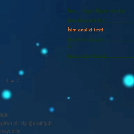
İsim - Hayat İlişkisi Analizi
İsim Bloguna Git
İsim analizi testi
Harflerin Anlam
>
Numeroloji Nedir_________
M
 + 4 = 7
idir.
tiren bir kişiliğe sahiptir.
mayı bilir.