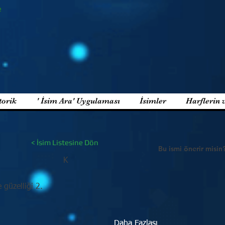
e
torik
' İsim Ara' Uygulaması
İsimler
Harflerin 
< İsim Listesine Dön
Bu ismi önerir misin
K
güzelliği 2.
Daha Fazlası