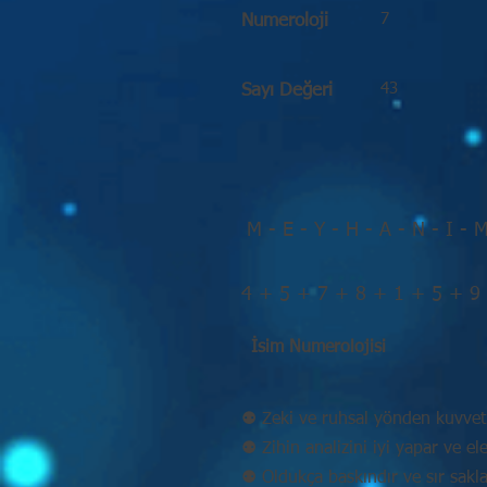
7
Numeroloji
43
Sayı Değeri
M - E - Y - H - A - N - I - 
4 + 5 + 7 + 8 + 1 + 5 + 9
İsim Numerolojisi
⚉ Zeki ve ruhsal yönden kuvvetl
⚉ Zihin analizini iyi yapar ve eleş
⚉ Oldukça baskındır ve sır sakla