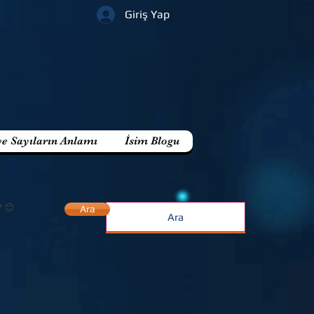
Giriş Yap
ve Sayıların Anlamı
İsim Blogu
? 😊
Ara