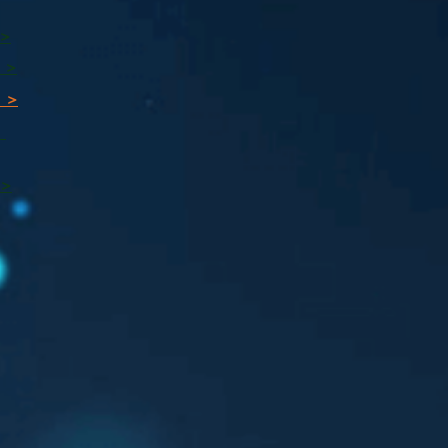
 >
 >
 >
ı
 >