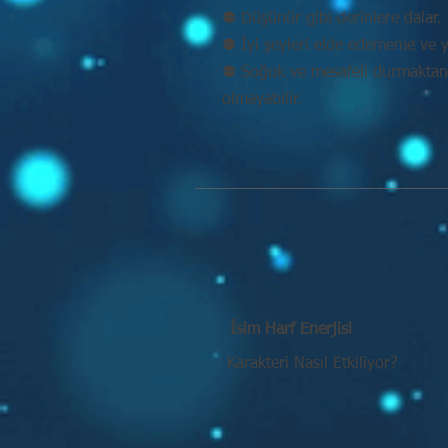
⚉ Düşünür gibi derinlere dalar. 
⚉ İyi şeyleri elde edememe ve y
⚉ Soğuk ve mesafeli durmaktan k
olmayabilir.
İsim Harf Enerjisi
Karakteri Nasıl Etkiliyor?