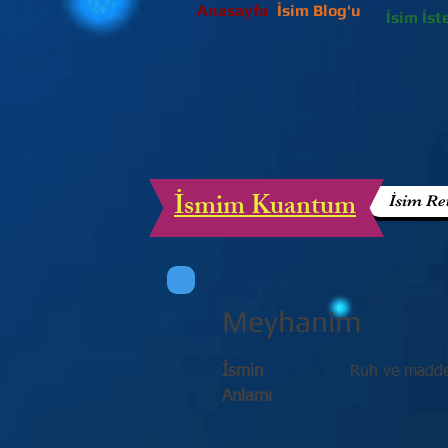
Anasayfa
İsim Blog'u
İsim İst
İsmim Kuantum
İsim Re
Meyhanim
İsmin
Ruh ve madde 
Anlamı