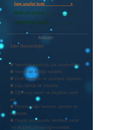
İsim analizi testi >
Harflerin Anlamı >
Numeroloji Nedir_________ >
Reklam
İsim Numerolojisi
⚉ Sanatsal anlamda çok kabiliyetlidir.
⚉ Sosyal bir kişiliğe sahiptir.
⚉ Dost canlısıdır ve yüzeysel düşünür.
⚉ Dışa dönük bir insandır.
⚉ Eğlenceyi sever ve hayattan zevk
alır.
⚉ Monotonluğu sevmez, yaratıcı ve
duyarlıdır.
⚉ Disiplin konusunda sıkıntıları vardır
ve disiplinli olmayı öğrenmelidir.