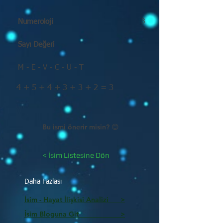
Numeroloji
3
Sayı Değeri
M - E - V - C - U - T
4 + 5 + 4 + 3 + 3 + 2 = 3
Bu ismi önerir misin? 😊
< İsim Listesine Dön
Daha Fazlası
İsim - Hayat İlişkisi Analizi >
İsim Bloguna Git >