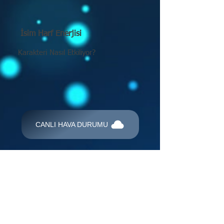
İsim Harf Enerjisi
Karakteri Nasıl Etkiliyor?
CANLI HAVA DURUMU