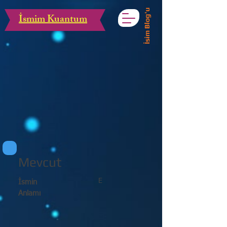
İsim Blog'u
İsmim Kuantum
Mevcut
E
İsmin
Anlamı