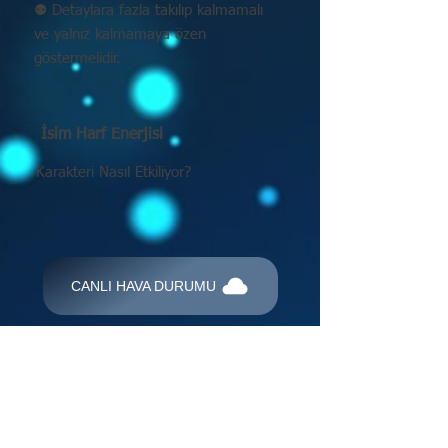
⚉ Detaylara fazla takılıp kalmamalı
ve yalnız kalmamaya özen
göstermelidir.
İsim Harf Enerjisi
Karakteri Nasıl Etkiliyor?
CANLI HAVA DURUMU