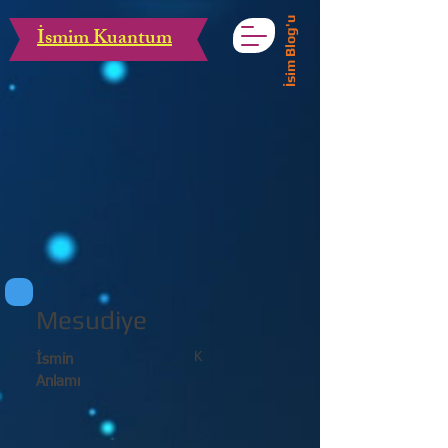
İsim Blog'u
İsmim Kuantum
Mesudiye
K
İsmin
Anlamı