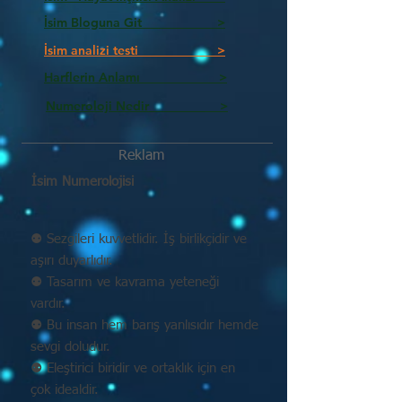
İsim Bloguna Git >
İsim analizi testi >
Harflerin Anlamı >
Numeroloji Nedir_________ >
Reklam
İsim Numerolojisi
⚉ Sezgileri kuvvetlidir. İş birlikçidir ve
aşırı duyarlıdır.
⚉ Tasarım ve kavrama yeteneği
vardır.
⚉ Bu insan hem barış yanlısıdır hemde
sevgi doludur.
⚉ Eleştirici biridir ve ortaklık için en
çok idealdir.