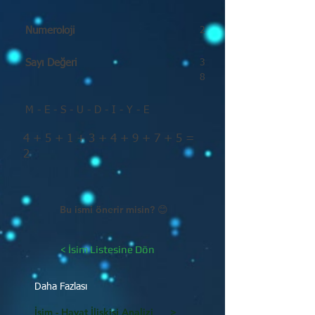
Numeroloji
2
Sayı Değeri
3
8
M - E - S - U - D - I - Y - E
4 + 5 + 1 + 3 + 4 + 9 + 7 + 5 =
2
Bu ismi önerir misin? 😊
< İsim Listesine Dön
Daha Fazlası
İsim - Hayat İlişkisi Analizi >