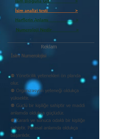
İsim Bloguna Git >
İsim analizi testi >
Harflerin Anlamı >
Numeroloji Nedir_________ >
Reklam
İsim Numerolojisi
⚉ Yöneticilik yetenekleri ön planda
olur.
⚉ Organizasyon yeteneği oldukça
yüksektir.
⚉ Güçlü bir kişiliğe sahiptir ve maddi
anlamda oldukça güçlüdür.
⚉ Kararlı ve sonuca odaklı bir kişiliğe
sahiptir. Parasal anlamda oldukça
başarılıdır.