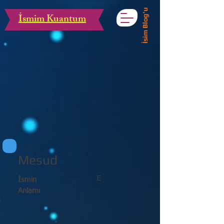
İsim Blog'u
İsmim Kuantum
Mesud
E
İsmin
Anlamı