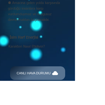
⚉ Amacına giden yolda karşısında
gördüğü insanlara karşı
vurdumduymaz ve duygusuz
davranmaktan kaçınmalıdır.
İsim Harf Enerjisi
Karakteri Nasıl Etkiliyor?
CANLI HAVA DURUMU