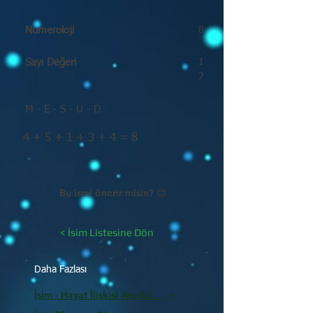
Numeroloji
8
Sayı Değeri
1
7
M - E - S - U - D
4 + 5 + 1 + 3 + 4 = 8
Bu ismi önerir misin? 😊
< İsim Listesine Dön
Daha Fazlası
İsim - Hayat İlişkisi Analizi >