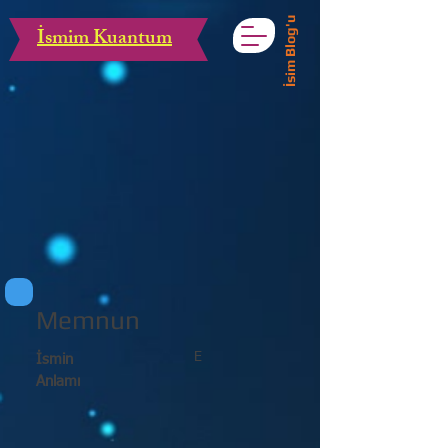
İsim Blog'u
İsmim Kuantum
Memnun
E
İsmin
Anlamı