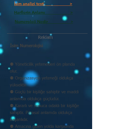
İsim analizi testi >
Harflerin Anlamı >
Numeroloji Nedir_________ >
Reklam
İsim Numerolojisi
⚉ Yöneticilik yetenekleri ön planda
olur.
⚉ Organizasyon yeteneği oldukça
yüksektir.
⚉ Güçlü bir kişiliğe sahiptir ve maddi
anlamda oldukça güçlüdür.
⚉ Kararlı ve sonuca odaklı bir kişiliğe
sahiptir. Parasal anlamda oldukça
başarılıdır.
⚉ Amacına giden yolda karşısında