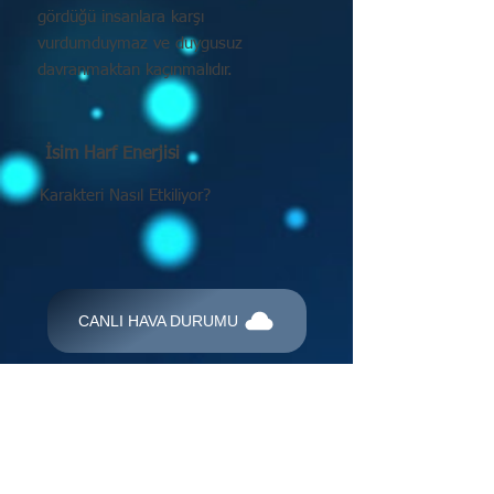
gördüğü insanlara karşı
vurdumduymaz ve duygusuz
davranmaktan kaçınmalıdır.
İsim Harf Enerjisi
Karakteri Nasıl Etkiliyor?
CANLI HAVA DURUMU