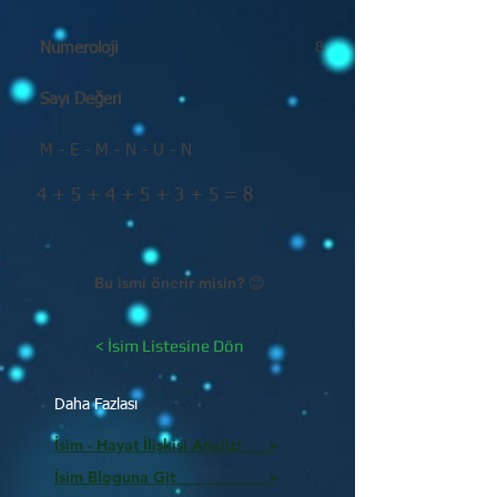
Numeroloji
8
Sayı Değeri
M - E - M - N - U - N
4 + 5 + 4 + 5 + 3 + 5 = 8
Bu ismi önerir misin? 😊
< İsim Listesine Dön
Daha Fazlası
İsim - Hayat İlişkisi Analizi >
İsim Bloguna Git >