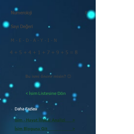
Numeroloji
8
Sayı Değeri
M - E - D - A - Y - I - N
4 + 5 + 4 + 1 + 7 + 9 + 5 = 8
Bu ismi önerir misin? 😊
< İsim Listesine Dön
Daha Fazlası
İsim - Hayat İlişkisi Analizi >
İsim Bloguna Git >