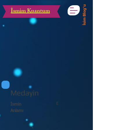
İsim Blog'u
İsmim Kuantum
Medayin
E
İsmin
Anlamı