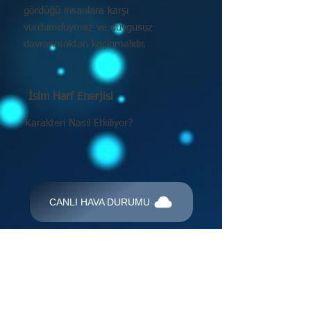
gördüğü insanlara karşı
vurdumduymaz ve duygusuz
davranmaktan kaçınmalıdır.
İsim Harf Enerjisi
Karakteri Nasıl Etkiliyor?
CANLI HAVA DURUMU