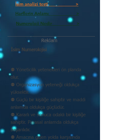
İsim analizi testi >
Harflerin Anlamı >
Numeroloji Nedir_________ >
Reklam
İsim Numerolojisi
⚉ Yöneticilik yetenekleri ön planda
olur.
⚉ Organizasyon yeteneği oldukça
yüksektir.
⚉ Güçlü bir kişiliğe sahiptir ve maddi
anlamda oldukça güçlüdür.
⚉ Kararlı ve sonuca odaklı bir kişiliğe
sahiptir. Parasal anlamda oldukça
başarılıdır.
⚉ Amacına giden yolda karşısında