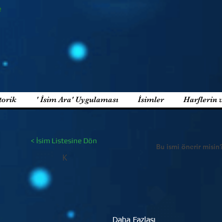
e
torik
' İsim Ara' Uygulaması
İsimler
Harflerin 
< İsim Listesine Dön
Bu ismi önerir misin
K
Daha Fazlası