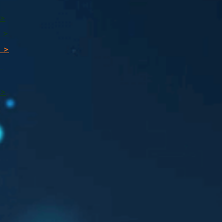
 >
 >
 >
ı
 >