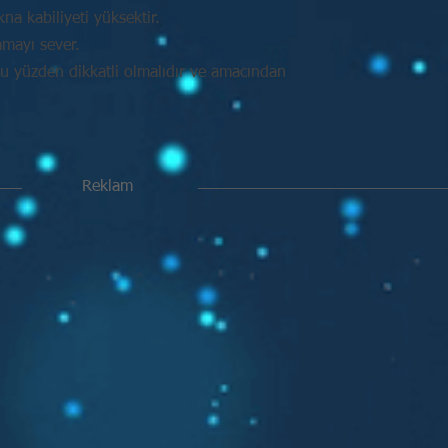
na kabiliyeti yüksektir.
amayı sever.
Bu yüzden dikkatli olmalıdır ve amacından
Reklam