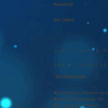
5
Numeroloji
Sayı Değeri
L - E - Y - L - U - F - E - R
3 + 5 + 7 + 3 + 3 + 6 + 5
İsim Numerolojisi
⚉ Özgürlüğüne düşkündür ve ge
⚉ Uyum içinde yaşamayı bilir.
⚉ Erotizme eğilimli biridir.