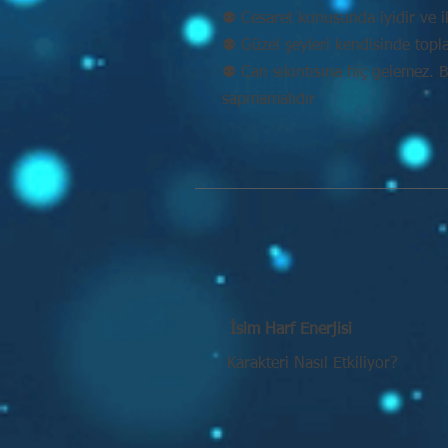
⚉ Cesaret konusunda iyidir ve ik
⚉ Güzel şeyleri kendisinde topl
⚉ Can sıkıntısına hiç gelemez. 
sapmamalıdır
İsim Harf Enerjisi
Karakteri Nasıl Etkiliyor?