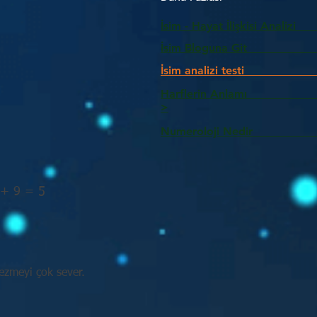
İsim - Hayat İlişkisi Analizi
İsim Bloguna Git
İsim analizi testi
Harflerin Anlam
>
Numeroloji Nedir_________
 + 9 = 5
zmeyi çok sever.