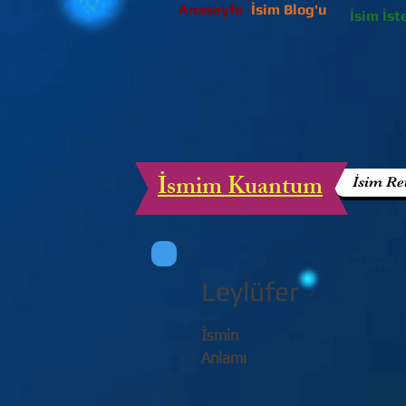
Anasayfa
İsim Blog'u
İsim İst
İsmim Kuantum
İsim Re
Leylüfer
İsmin
Anlamı