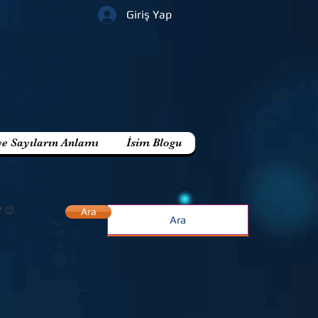
Giriş Yap
ve Sayıların Anlamı
İsim Blogu
? 😊
Ara