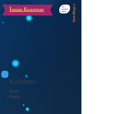
İsim Blog'u
İsmim Kuantum
Kutluhan
E
İsmin
Anlamı