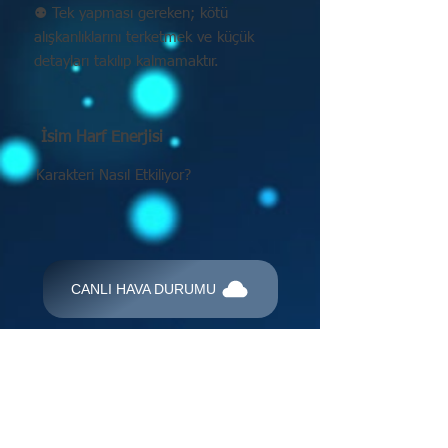
⚉ Tek yapması gereken; kötü
alışkanlıklarını terketmek ve küçük
detayları takılıp kalmamaktır.
İsim Harf Enerjisi
Karakteri Nasıl Etkiliyor?
CANLI HAVA DURUMU