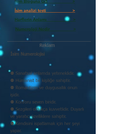
İsim Bloguna Git >
İsim analizi testi >
Harflerin Anlamı >
Numeroloji Nedir_________ >
Reklam
İsim Numerolojisi
⚉ Sanatsal anlamda yeteneklidir.
⚉ Hümanist bir kişiliğe sahiptir.
⚉ Romantizm ve duygusallık onun
işidir.
⚉ Konforu seven biridir.
⚉ Sezgileri oldukça kuvvetlidir. Duyarlı
ve yaratıcı özelliklere sahiptir.
⚉ Kendisini ispatlamak için her şeyi
yapar.