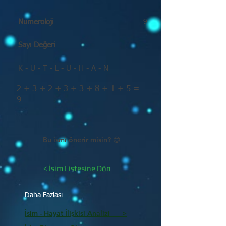
Numeroloji
9
Sayı Değeri
K - U - T - L - U - H - A - N
2 + 3 + 2 + 3 + 3 + 8 + 1 + 5 =
9
Bu ismi önerir misin? 😊
< İsim Listesine Dön
Daha Fazlası
İsim - Hayat İlişkisi Analizi >