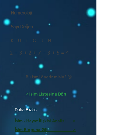
Numeroloji
4
Sayı Değeri
K - U - T - G - U - N
2 + 3 + 2 + 7 + 3 + 5 = 4
Bu ismi önerir misin? 😊
< İsim Listesine Dön
Daha Fazlası
İsim - Hayat İlişkisi Analizi >
İsim Bloguna Git >