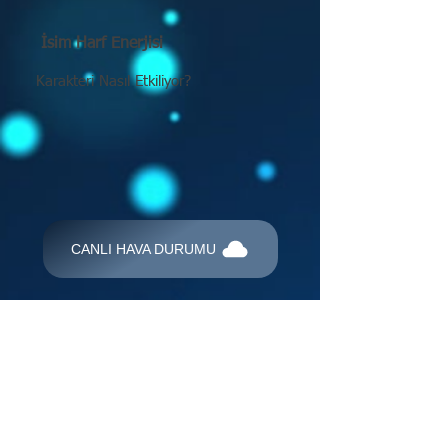
İsim Harf Enerjisi
Karakteri Nasıl Etkiliyor?
CANLI HAVA DURUMU