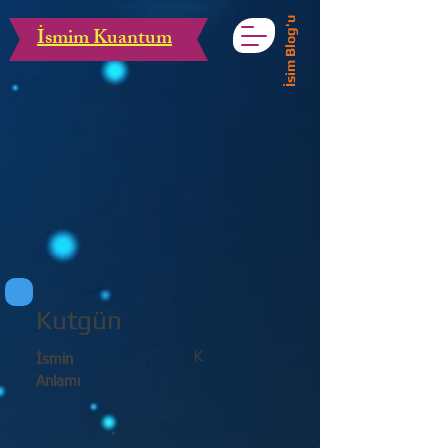
İsim Blog'u
İsmim Kuantum
Kutgün
K
İsmin
Anlamı