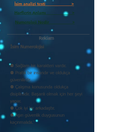
İsim analizi testi >
Harflerin Anlamı >
Numeroloji Nedir_________ >
Reklam
İsim Numerolojisi
⚉ Sağlam bir karakteri vardır.
⚉ Pratik bir insandır ve oldukça
güvenilirdir.
⚉ Çalışma konusunda oldukça
disiplinlidir. Başarılı olmak için her şeyi
yapar.
⚉ Çok iyi bir arkadaştır.
⚉ Aşırı güvenlik duygusunun
kaçınmalıdır.'