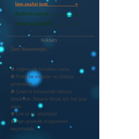
İsim analizi testi >
Harflerin Anlamı >
Numeroloji Nedir_________ >
Reklam
İsim Numerolojisi
⚉ Sağlam bir karakteri vardır.
⚉ Pratik bir insandır ve oldukça
güvenilirdir.
⚉ Çalışma konusunda oldukça
disiplinlidir. Başarılı olmak için her şeyi
yapar.
⚉ Çok iyi bir arkadaştır.
⚉ Aşırı güvenlik duygusunun
kaçınmalıdır.'