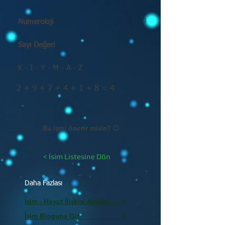
Numeroloji
4
Sayı Değeri
K - I - Y - M - A - Z
2 + 9 + 7 + 4 + 1 + 8 = 4
Bu ismi önerir misin? 😊
< İsim Listesine Dön
Daha Fazlası
İsim - Hayat İlişkisi Analizi >
İsim Bloguna Git >