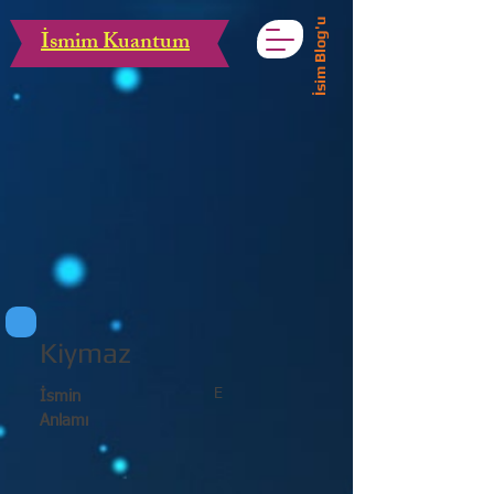
İsim Blog'u
İsmim Kuantum
Kiymaz
E
İsmin
Anlamı