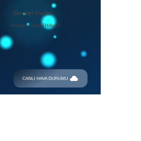
İsim Harf Enerjisi
Karakteri Nasıl Etkiliyor?
CANLI HAVA DURUMU