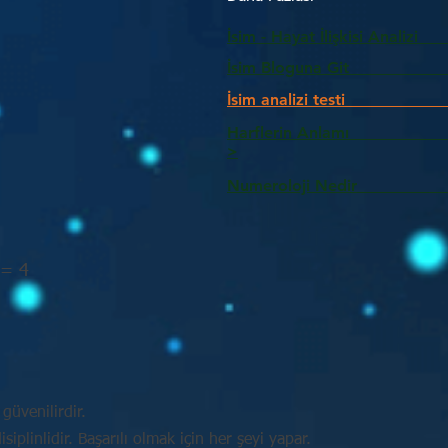
İsim - Hayat İlişkisi Analizi
İsim Bloguna Git
İsim analizi testi
Harflerin Anlam
>
Numeroloji Nedir_________
 = 4
güvenilirdir.
plinlidir. Başarılı olmak için her şeyi yapar.