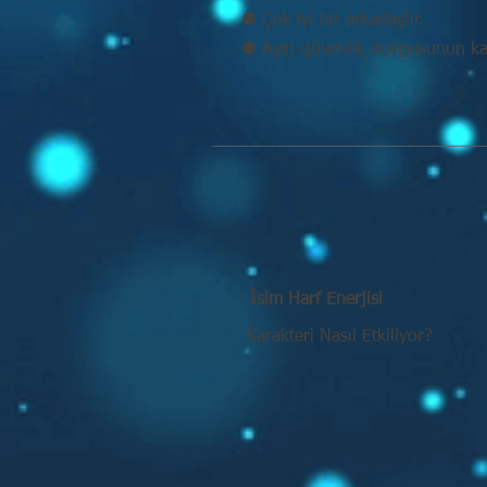
⚉ Çok iyi bir arkadaştır.
⚉ Aşırı güvenlik duygusunun kaç
İsim Harf Enerjisi
Karakteri Nasıl Etkiliyor?