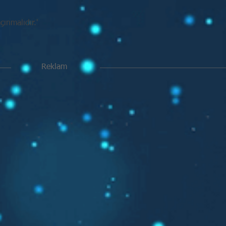
ınmalıdır.'
Reklam