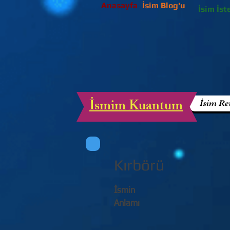
Anasayfa
İsim Blog'u
İsim İst
İsmim Kuantum
İsim Re
Kırbörü
İsmin
Anlamı