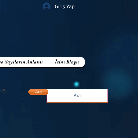
Giriş Yap
ve Sayıların Anlamı
İsim Blogu
? 😊
Ara