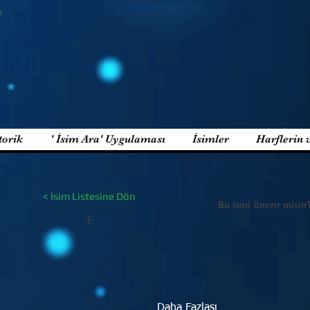
e
torik
' İsim Ara' Uygulaması
İsimler
Harflerin 
< İsim Listesine Dön
Bu ismi önerir misin
E
Daha Fazlası