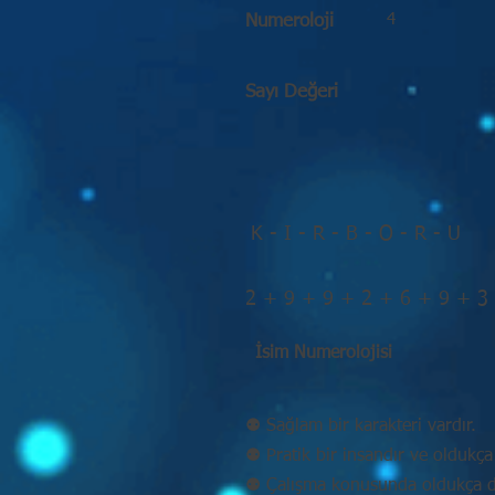
4
Numeroloji
Sayı Değeri
K - I - R - B - O - R - U
2 + 9 + 9 + 2 + 6 + 9 + 3
İsim Numerolojisi
⚉ Sağlam bir karakteri vardır.
⚉ Pratik bir insandır ve oldukça 
⚉ Çalışma konusunda oldukça disi