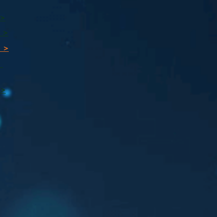
 >
 >
 >
ı
 >