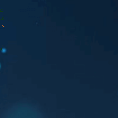
 >
 >
 >
ı
 >