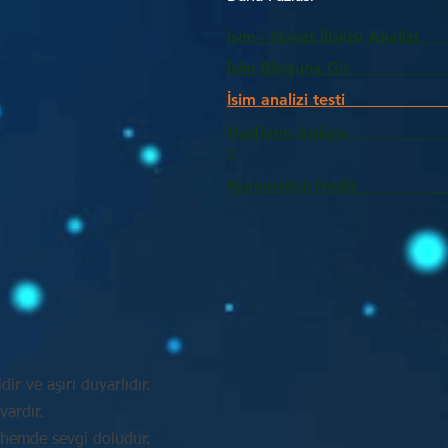
İsim - Hayat İlişkisi Analizi
İsim Bloguna Git
İsim analizi testi
Harflerin Anlam
>
Numeroloji Nedir_________
idir ve aşırı duyarlıdır.
vardır.
 hemde sevgi doludur.