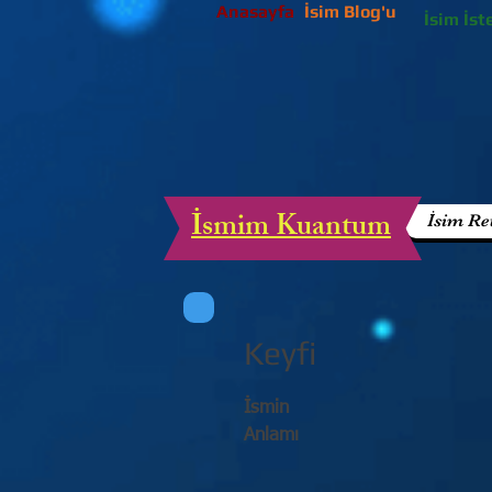
Anasayfa
İsim Blog'u
İsim İst
İsmim Kuantum
İsim Re
Keyfi
İsmin
Anlamı