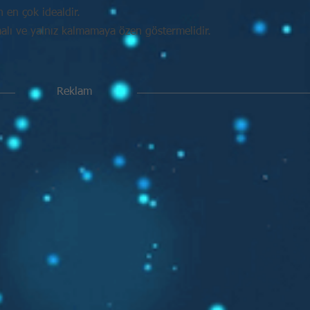
in en çok idealdir.
malı ve yalnız kalmamaya özen göstermelidir.
Reklam