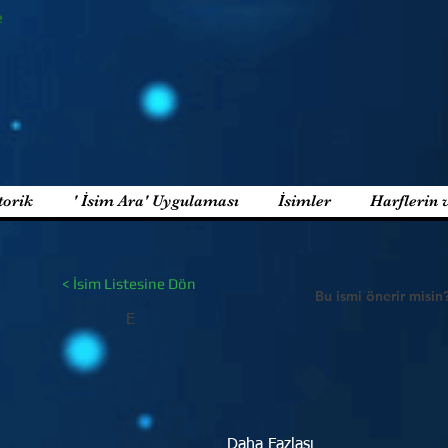
e
torik
' İsim Ara' Uygulaması
İsimler
Harflerin 
< İsim Listesine Dön
Bu ismi önerir misin
E
Daha Fazlası