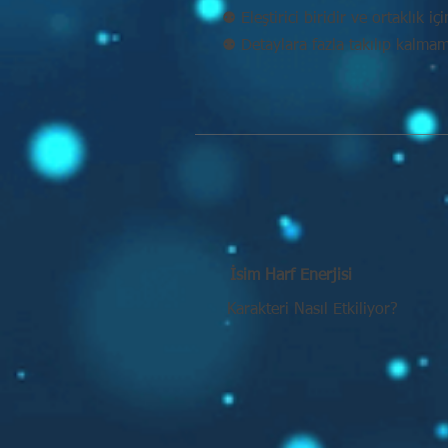
⚉ Eleştirici biridir ve ortaklık iç
⚉ Detaylara fazla takılıp kalma
İsim Harf Enerjisi
Karakteri Nasıl Etkiliyor?