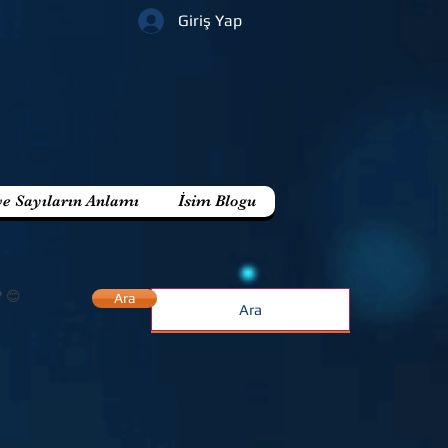
Giriş Yap
ve Sayıların Anlamı
İsim Blogu
? 😊
Ara