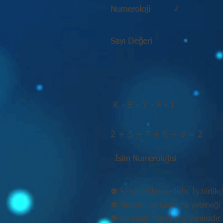
2
Numeroloji
Sayı Değeri
K - E - Y - F - I
2 + 5 + 7 + 6 + 9 = 2
İsim Numerolojisi
⚉ Sezgileri kuvvetlidir. İş birlikç
⚉ Tasarım ve kavrama yeteneği 
⚉ Bu insan hem barış yanlısıdır