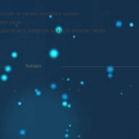
uyarlı ve yaratıcı özelliklere sahiptir.
şeyi yapar.
kanlıklarını terketmek ve küçük detayları takılıp
Reklam