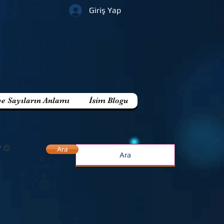
Giriş Yap
ve Sayıların Anlamı
İsim Blogu
? 😊
Ara