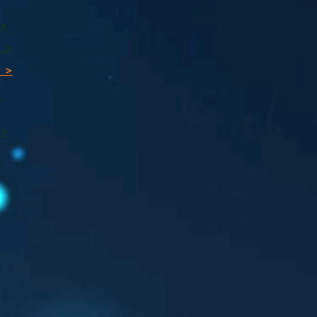
 >
 >
 >
ı
 >