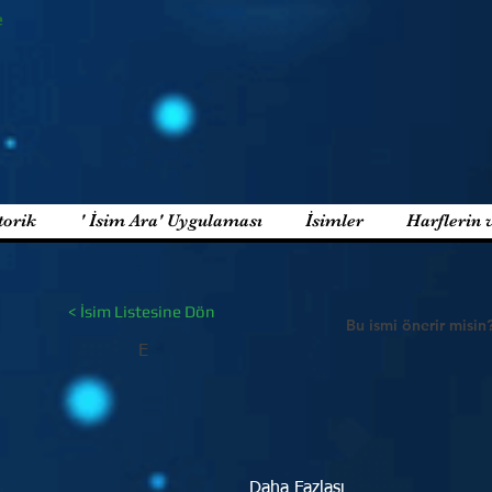
e
torik
' İsim Ara' Uygulaması
İsimler
Harflerin 
< İsim Listesine Dön
Bu ismi önerir misin
E
Daha Fazlası