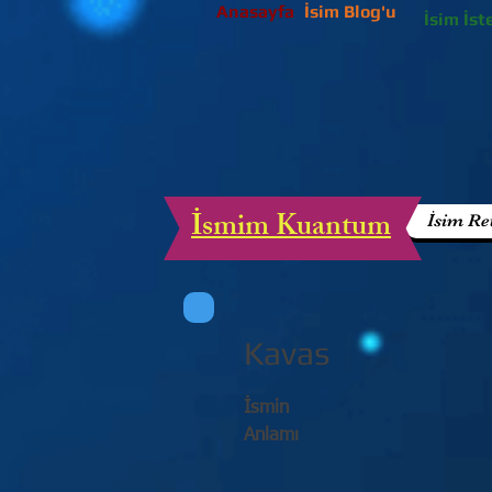
Anasayfa
İsim Blog'u
İsim İst
İsmim Kuantum
İsim Re
Kavas
İsmin
Anlamı