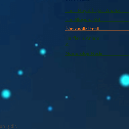
İsim - Hayat İlişkisi Analizi
İsim Bloguna Git
İsim analizi testi
Harflerin Anlam
>
Numeroloji Nedir_________
.
n işidir.