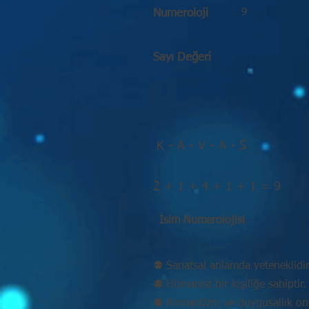
9
Numeroloji
Sayı Değeri
K - A - V - A - S
2 + 1 + 4 + 1 + 1 = 9
İsim Numerolojisi
⚉ Sanatsal anlamda yeteneklidir
⚉ Hümanist bir kişiliğe sahiptir.
⚉ Romantizm ve duygusallık onu