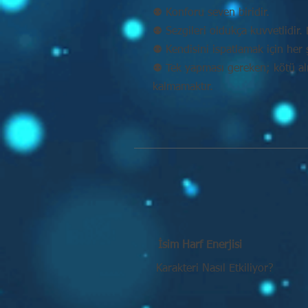
⚉ Konforu seven biridir.
⚉ Sezgileri oldukça kuvvetlidir. D
⚉ Kendisini ispatlamak için her 
⚉ Tek yapması gereken; kötü alış
kalmamaktır.
İsim Harf Enerjisi
Karakteri Nasıl Etkiliyor?