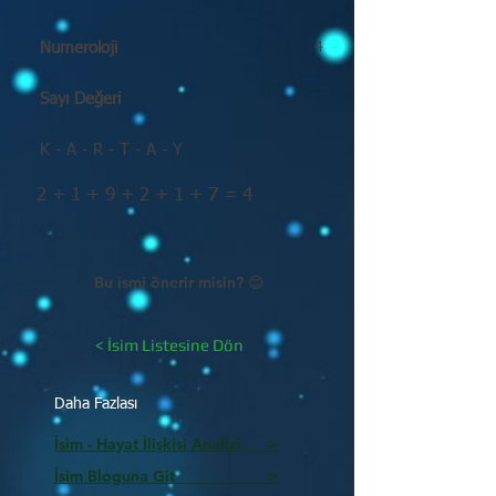
Numeroloji
4
Sayı Değeri
K - A - R - T - A - Y
2 + 1 + 9 + 2 + 1 + 7 = 4
Bu ismi önerir misin? 😊
< İsim Listesine Dön
Daha Fazlası
İsim - Hayat İlişkisi Analizi >
İsim Bloguna Git >