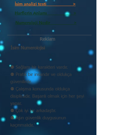
İsim analizi testi >
Harflerin Anlamı >
Numeroloji Nedir_________ >
Reklam
İsim Numerolojisi
⚉ Sağlam bir karakteri vardır.
⚉ Pratik bir insandır ve oldukça
güvenilirdir.
⚉ Çalışma konusunda oldukça
disiplinlidir. Başarılı olmak için her şeyi
yapar.
⚉ Çok iyi bir arkadaştır.
⚉ Aşırı güvenlik duygusunun
kaçınmalıdır.'