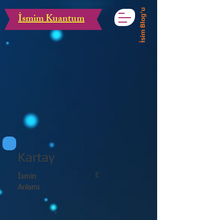
İsim Blog'u
İsmim Kuantum
Kartay
E
İsmin
Anlamı