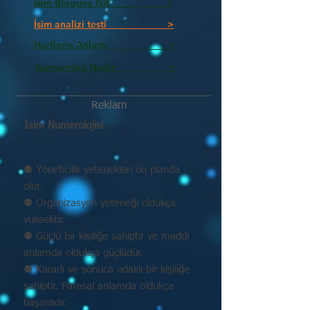
İsim Bloguna Git >
İsim analizi testi >
Harflerin Anlamı >
Numeroloji Nedir_________ >
Reklam
İsim Numerolojisi
⚉ Yöneticilik yetenekleri ön planda
olur.
⚉ Organizasyon yeteneği oldukça
yüksektir.
⚉ Güçlü bir kişiliğe sahiptir ve maddi
anlamda oldukça güçlüdür.
⚉ Kararlı ve sonuca odaklı bir kişiliğe
sahiptir. Parasal anlamda oldukça
başarılıdır.