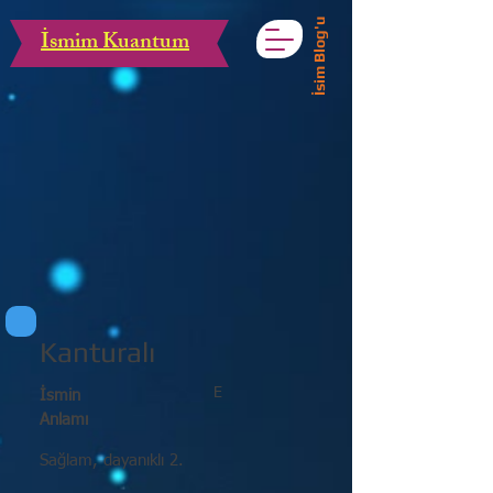
İsim Blog'u
İsmim Kuantum
Kanturalı
E
İsmin
Anlamı
Sağlam, dayanıklı 2.