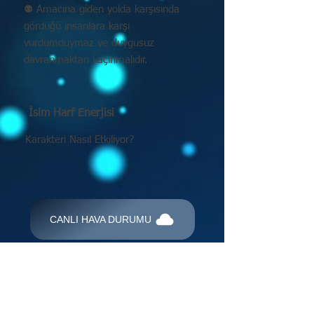
⚉ Amacına giden yolda karşısında
gördüğü insanlara karşı
vurdumduymaz ve duygusuz
davranmaktan kaçınmalıdır.
İsim Harf Enerjisi
Karakteri Nasıl Etkiliyor?
CANLI HAVA DURUMU