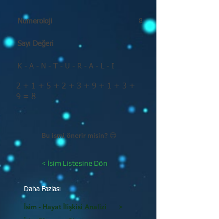
Numeroloji
8
Sayı Değeri
K - A - N - T - U - R - A - L - I
2 + 1 + 5 + 2 + 3 + 9 + 1 + 3 +
9 = 8
Bu ismi önerir misin? 😊
< İsim Listesine Dön
Daha Fazlası
İsim - Hayat İlişkisi Analizi >