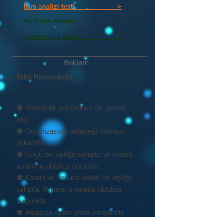
İsim analizi testi >
Harflerin Anlamı >
Numeroloji Nedir_________ >
Reklam
İsim Numerolojisi
⚉ Yöneticilik yetenekleri ön planda
olur.
⚉ Organizasyon yeteneği oldukça
yüksektir.
⚉ Güçlü bir kişiliğe sahiptir ve maddi
anlamda oldukça güçlüdür.
⚉ Kararlı ve sonuca odaklı bir kişiliğe
sahiptir. Parasal anlamda oldukça
başarılıdır.
⚉ Amacına giden yolda karşısında