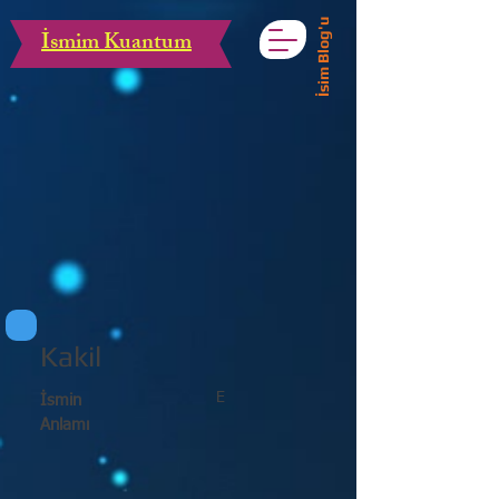
İsim Blog'u
İsmim Kuantum
Kakil
E
İsmin
Anlamı