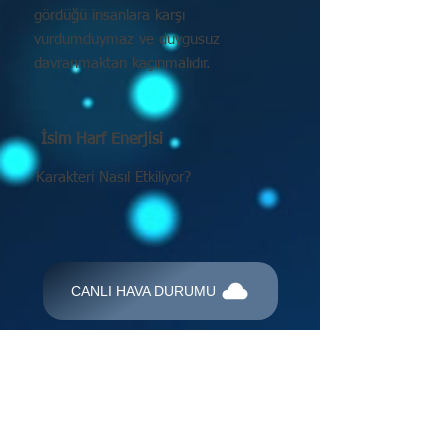
gördüğü insanlara karşı
vurdumduymaz ve duygusuz
davranmaktan kaçınmalıdır.
İsim Harf Enerjisi
Karakteri Nasıl Etkiliyor?
CANLI HAVA DURUMU