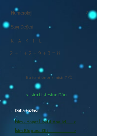
Numeroloji
8
Sayı Değeri
K - A - K - I - L
2 + 1 + 2 + 9 + 3 = 8
Bu ismi önerir misin? 😊
< İsim Listesine Dön
Daha Fazlası
İsim - Hayat İlişkisi Analizi >
İsim Bloguna Git >